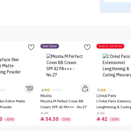
Best Seller
Ends in
10:30:25
4.9
5.0
312)
(2763)
(1)
Missha
LOreal Paris
kin Editor Matte
Missha M Perfect Cover BB
L’Oréal Paris Extensio
 Powder
Cream SPF 42 PA+++ - No.27
Lengthening & Curli
49
60


0
34.30
42


-40%
-30%
-30%