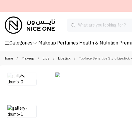
Categories
Makeup
Perfumes
Health & Nutrition
Prem
Home
/
Makeup
/
Lips
/
Lipstick
/
Topface Sensitive Stylo Lipstick 