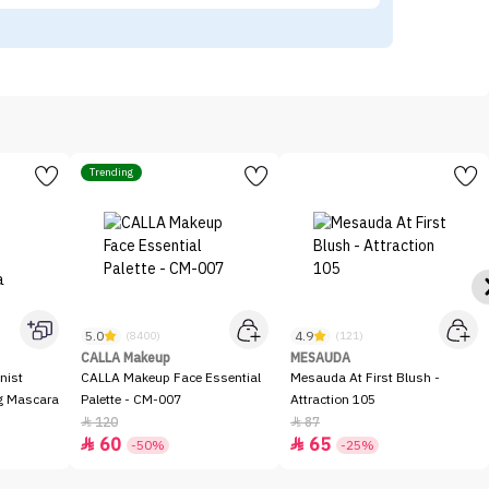
Trending
5.0
4.9
(8400)
(121)
CALLA Makeup
MESAUDA
nist
CALLA Makeup Face Essential
Mesauda At First Blush -
ng Mascara
Palette - CM-007
Attraction 105
120
87


60
65


-50%
-25%