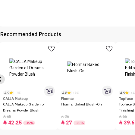
Recommended Products
4.9
4.8
4.9
(48)
(56)
(1
CALLA Makeup
Flormar
Topface
CALLA Makeup Garden of
Flormar Baked Blush-On
Topface S
Dreams Powder Blush
Finishing
65
36
66



42.25
27
39.6



-35%
-25%