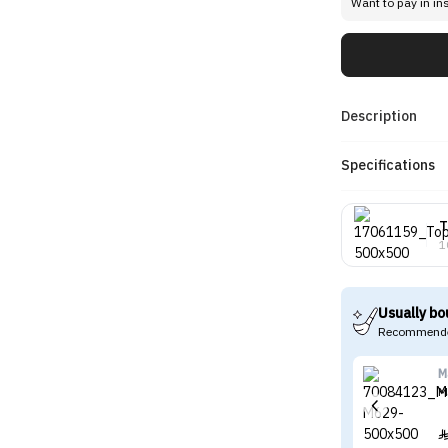
Want to pay in in
Description
Specifications
T
1
Usually bo
Recommende
M
M