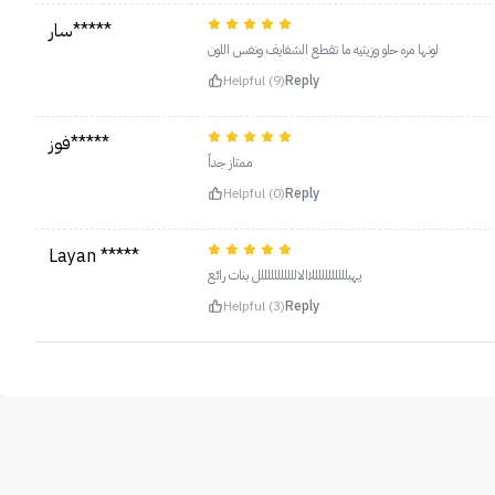
سار*****
لونها مره حلو وزيتيه ما تقطع الشفايف ونفس اللون
Helpful (9)
Reply
فوز*****
ممتاز جداً
Helpful (0)
Reply
Layan *****
يهبلللللللللللاالالللللللللللل بنات رائع
Helpful (3)
Reply