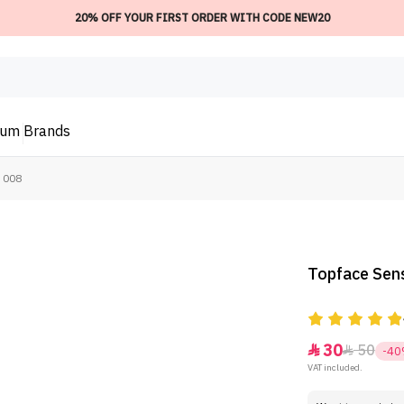
20% OFF YOUR FIRST ORDER WITH CODE NEW20
ium
Brands
- 008
Topface Sensi
30
50


-4
VAT included.