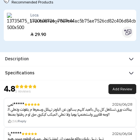
Recommended Products
Loca
Loca Eyeshadow Palettes
29.90

Description
Specifications
4.8
Add Review
5 reviews
لمى*****
2026/06/28
يبنااتت وربي تستاهل كل ربال بالعيد كلهم يسالون عن الباودر تهبللل وسعرها م يتفوتت وتخلي ال
وجه فلتررررر واستخدمها يوميا ولا تخلي الميكب كيكييي حتى لو م رطبتوا بعدها!!
(16)
Reply
رنا*****
2026/06/04
تهبل تهبل يابنات والله ماندمت اني اخذتها تخلي وجهك قطعه وحده رهيبه