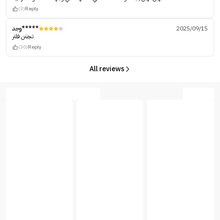
(3)
Reply
وجد*****
2025/09/15
تجننن فلتر
(30)
Reply
All reviews