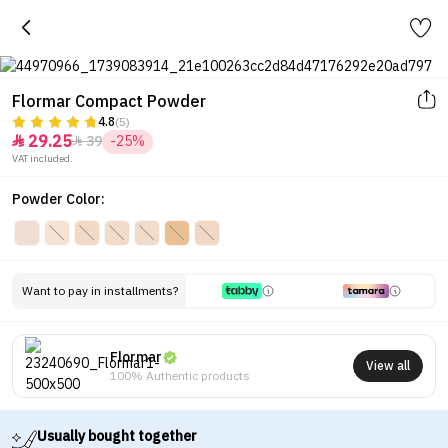
Flormar Compact Powder
4.8
(5)
29.25
39
-25%


VAT included.
Powder Color:
Want to pay in installments?
Flormar
View all
100% Authentic products
Usually bought together