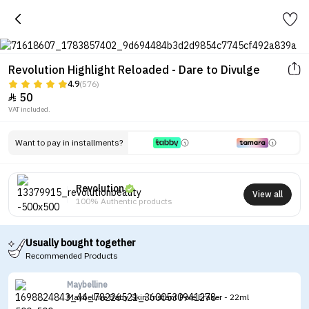
Revolution Highlight Reloaded - Dare to Divulge
4.9
(576)
50

VAT included.
Want to pay in installments?
Revolution
View all
100% Authentic products
Usually bought together
Recommended Products
Maybelline
Maybelline Baby Skin Instant Pore Eraser - 22ml