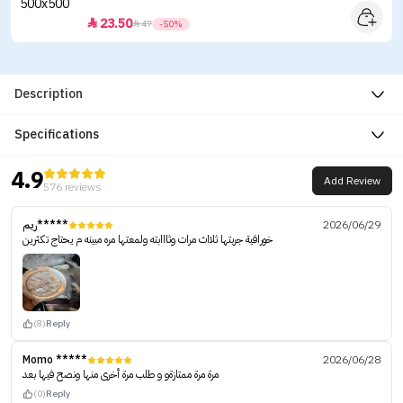
23.50


47
-50%
Description
Specifications
4.9
Add Review
576 reviews
ريم*****
2026/06/29
خورافية جربتها ثلااث مرات وثااابته ولمعتها مره مبينه م يحتاج تكثرين
(8)
Reply
Momo *****
2026/06/28
‏مرة مرة ممتازةو و طلب مرة أخرى منها ونصح فيها بعد
(0)
Reply