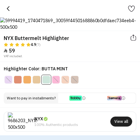
NYX Buttermelt Highlighter
4.9
(7)
59

VAT included.
Highlighter Color: BUTTA MINT
Want to pay in installments?
NYX
View all
100% Authentic products