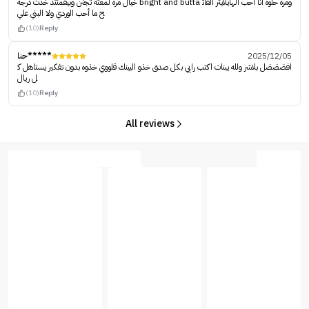
خيال مرة لمعته تجنن وبيقمنتد خذت درجة bright and butta ومرة حلوة أنا أحب الهايلايتر الفات
ح ما أحب الوردي ولا البني علي
(10)
Reply
حنا*****
2025/12/05
افضضضل بلاشر ولله يبنات اكتب رايي بكل صدق خذو البينك قلووي خذوه بدون تفكير يستاهل ك
ل ريال
(10)
Reply
All reviews