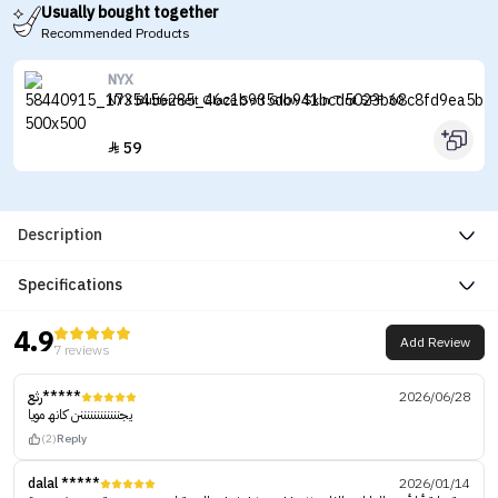
Usually bought together
Recommended Products
NYX
NYX Buttermelt Glaze Soft Glow Skin Tint SPF 30
59

Description
Specifications
4.9
Add Review
7 reviews
رثع*****
2026/06/28
يجننننننننننننن كانھ مويا
(2)
Reply
dalal *****
2026/01/14