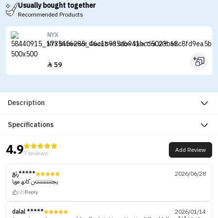
Usually bought together
Recommended Products
NYX
NYX Buttermelt Glaze Soft Glow Skin Tint SPF 30
59

Description
Specifications
4.9
Add Review
7 reviews
رثع*****
2026/06/28
يجننننننننننننن كانھ مويا
(2)
Reply
dalal *****
2026/01/14