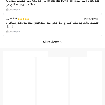
خيال مرة لمعته تجنن وبيقمنتد خذت درجة bright and butta ومرة حلوة أنا أحب الهايلايتر الفات
ح ما أحب الوردي ولا البني علي
(10)
Reply
حنا*****
2025/12/05
افضضضل بلاشر ولله يبنات اكتب رايي بكل صدق خذو البينك قلووي خذوه بدون تفكير يستاهل ك
ل ريال
(10)
Reply
All reviews