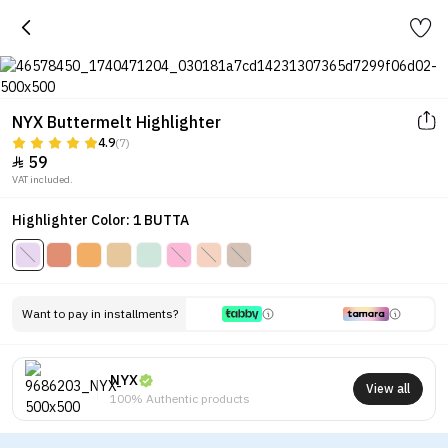
NYX Buttermelt Highlighter
4.9
(7)
59

VAT included.
Highlighter Color: 1 BUTTA
Want to pay in installments?
NYX
View all
100% Authentic products