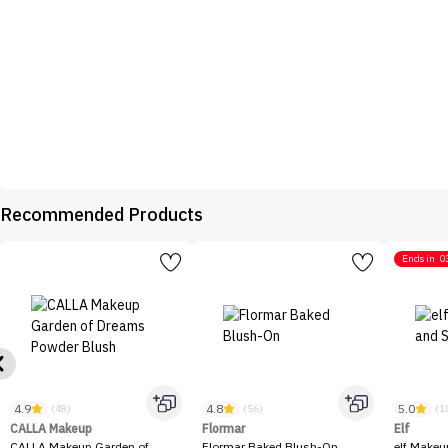
Recommended Products
Ends in
0
4.9
4.8
5.0
(48)
(56)
(1
CALLA Makeup
Flormar
Elf
CALLA Makeup Garden of
Flormar Baked Blush-On
elf Makeu