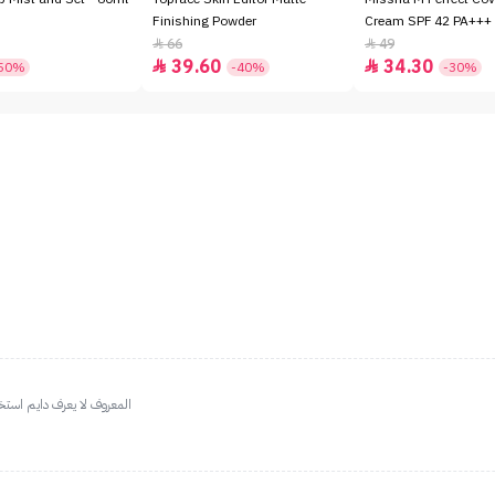
Finishing Powder
Cream SPF 42 PA+++ 
66
49


39.60
34.30


50%
-40%
-30%
المعروف لا يعرف دايم استخ