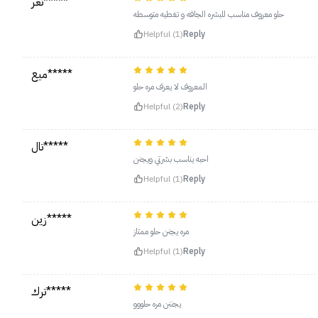
تغر*****
حلو معروف مناسب للبشره الجافه و تغطيه متوسطه
Helpful (1)
Reply
ميع*****
المعروف لا يعرف مره حلو
Helpful (2)
Reply
تال*****
احبه يناسب بشرتي ويجنن
Helpful (1)
Reply
زين*****
مره يجنن حلو ممتاز
Helpful (1)
Reply
ترك*****
يجننن مره حلووو