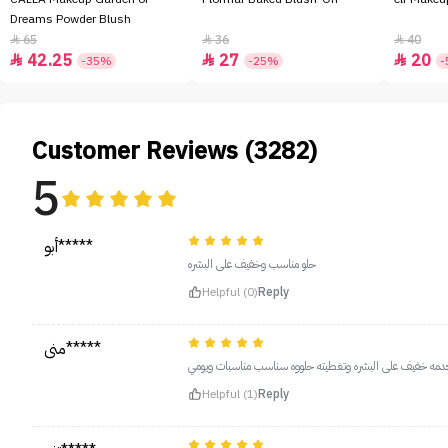
Dreams Powder Blush
65
36
40



42.25
27
20



-35%
-25%
-
Customer Reviews (3282)
5
أبو*****
حلو مناسب وخفيف على البشره
Helpful (0)
Reply
منى*****
دمه خفيف على البشره وتغطيته حلووه سناسب مناسبات ويومي
Helpful (1)
Reply