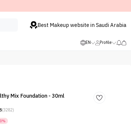
Best Makeup website in Saudi Arabia
EN
Profile
lthy Mix Foundation - 30ml
5
(3282)
50%