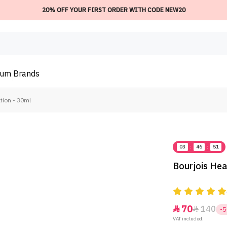
20% OFF YOUR FIRST ORDER WITH CODE NEW20
ium
Brands
tion - 30ml
03
:
46
:
51
Bourjois Hea
70
140


-
VAT included.