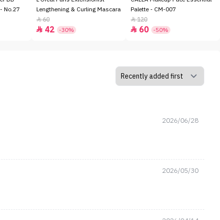
- No.27
Lengthening & Curling Mascara
Palette - CM-007
60
120


42
60


-30%
-50%
2026/06/28
2026/05/30