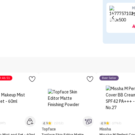
M
3:46:51
Best Seller
4.9
4.9
097)
(1312)
(2763)
Topface
Missha
p Mist and Set - 60ml
Topface Skin Editor Matte
Missha M Perfect Cov