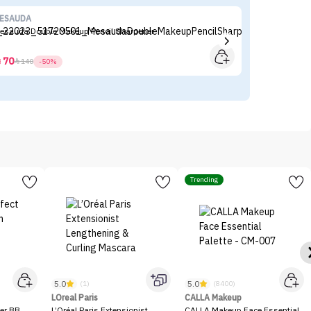
ESAUDA
es
Mesauda Double Makeup Pencil Sharpener
Es
70



140
-50%
Trending
5.0
5.0
(1)
(8400)
LOreal Paris
CALLA Makeup
er BB
L’Oréal Paris Extensionist
CALLA Makeup Face Essential