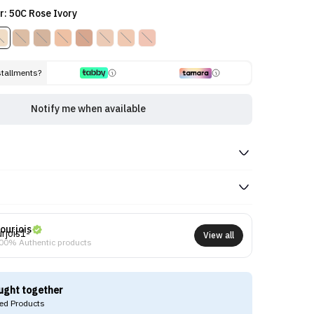
r: 50C Rose Ivory
stallments?
Notify me when available
ourjois
View all
00% Authentic products
ught together
d Products