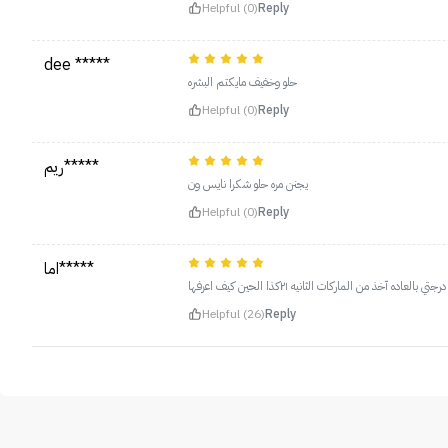
Helpful (0)
Reply
dee *****
حلو وخفيف مايكتم البشره
Helpful (0)
Reply
ريم*****
يجنن مره حلو شكرا نايس ون
Helpful (0)
Reply
اما*****
بالعاده آخذ من الماركات الثانيه ٢١كذا الحين كيف اعرفها
Helpful (26)
Reply