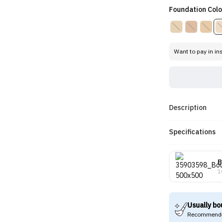
Foundation Colo
Want to pay in in
Description
Specifications
B
1
Usually bo
Recommende