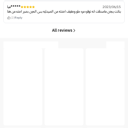
ميا*****
2023/06/15
بناتت يجنن ماصدقت انه توفره مره حلو وخفيف اخذته من الصيدليه بس الحين بصير اخذه من هنا
(2)
Reply
All reviews