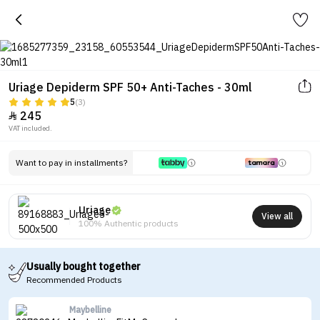
Uriage Depiderm SPF 50+ Anti-Taches - 30ml
5
(3)
245

VAT included.
Want to pay in installments?
Uriage
View all
100% Authentic products
Usually bought together
Recommended Products
Maybelline