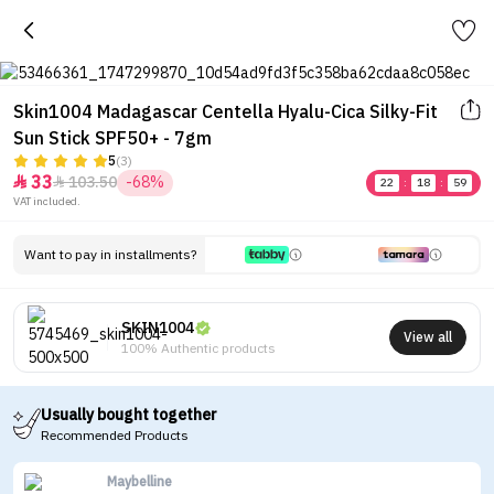
Skin1004 Madagascar Centella Hyalu-Cica Silky-Fit
Sun Stick SPF50+ - 7gm
5
(3)
33
103.50
-68%


22
:
18
:
59
VAT included.
Want to pay in installments?
SKIN1004
View all
100% Authentic products
Usually bought together
Recommended Products
Maybelline