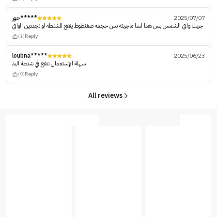
حور*****
2025/07/07
جربت واقي الشمس بس هذا لسا ماجربته بس حجمه صغنطوط ينفع للشنطة لو تجددين الواقي
(1)
Reply
loubna*****
2025/06/23
سهلة الإستعمال تنفع في شنطة اليد
(0)
Reply
All reviews