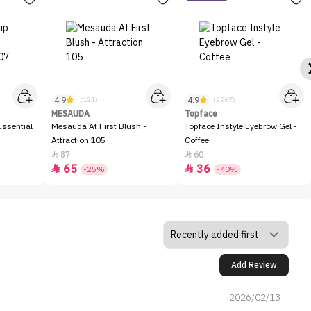
4.9
4.9
(121)
(2967)
MESAUDA
Topface
ssential
Mesauda At First Blush -
Topface Instyle Eyebrow Gel -
Attraction 105
Coffee
87
60


65
36


-25%
-40%
Add Review
2026/02/13