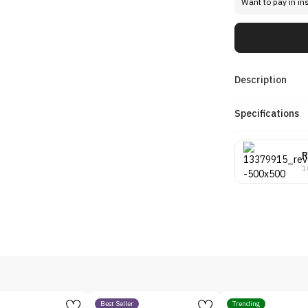
Want to pay in in
Description
Specifications
R
1
Best Seller
Trending