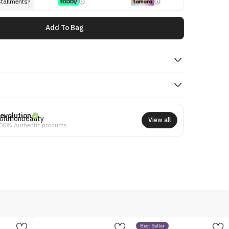
stallments?
Add To Bag
evolution
View all
00% Authentic products
Best Seller