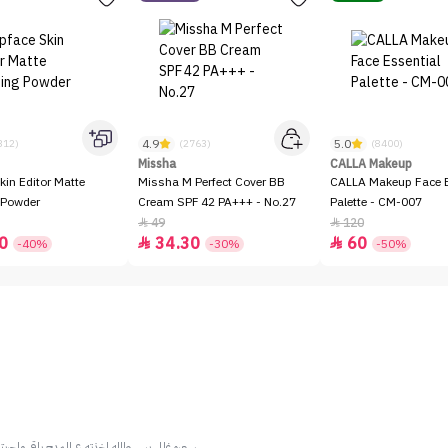
4.9
5.0
312)
(2763)
(8400)
Missha
CALLA Makeup
kin Editor Matte
Missha M Perfect Cover BB
CALLA Makeup Face E
 Powder
Cream SPF 42 PA+++ - No.27
Palette - CM-007
49
120


0
34.30
60


-40%
-30%
-50%
سعره غالي بس والله اخذته ع المدح باقي ماجربت