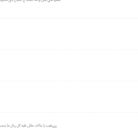
رررررهيب يا بنااات حلال عليه كل ريال ما ين