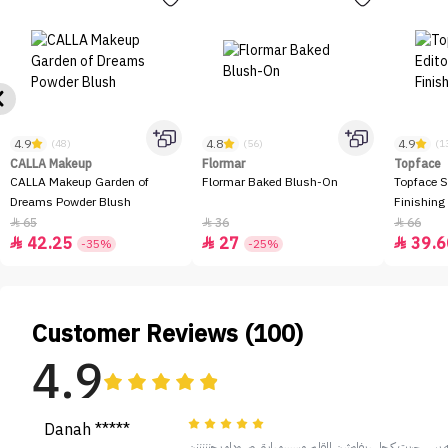
4.9
4.8
4.9
(48)
(56)
(1
CALLA Makeup
Flormar
Topface
CALLA Makeup Garden of
Flormar Baked Blush-On
Topface S
Dreams Powder Blush
Finishing
65
36
66



42.25
27
39.6



-35%
-25%
Customer Reviews (100)
4.9
Danah *****
ه بس جربت كحل ريفلوشن القلم مرررررره رايق وسوداه يجنننننن