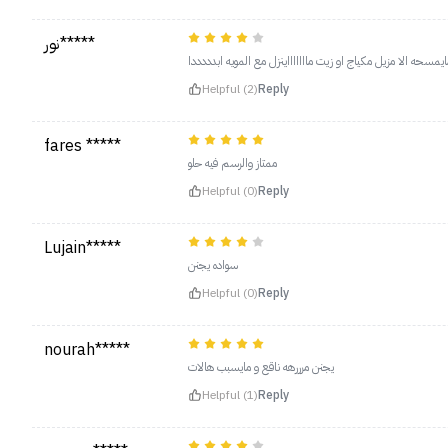
نور*****
يمسحه الا مزيل مكياج او زيت ماااااااينزل مع المويه ابدددددا
Helpful (2)
Reply
fares *****
ممتاز والرسم فيه حلو
Helpful (0)
Reply
Lujain*****
سواده يجنن
Helpful (0)
Reply
nourah*****
يجنن مرررهه ناقع و مايسبب هالات
Helpful (1)
Reply