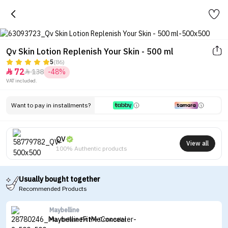
Qv Skin Lotion Replenish Your Skin - 500 ml
5
(86)
72
138
-48%


VAT included.
Want to pay in installments?
QV
View all
100% Authentic products
Usually bought together
Recommended Products
Maybelline
Maybelline Fit Me Concealer