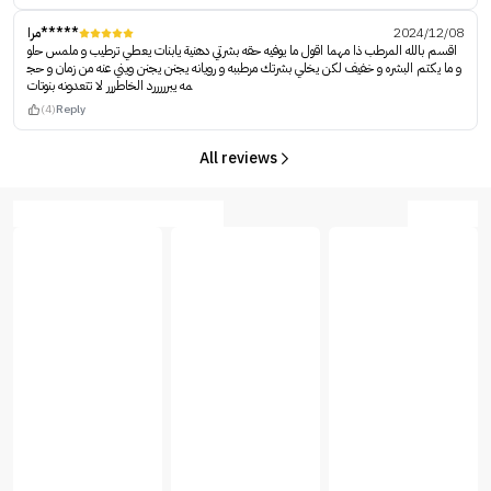
مرا*****
2024/12/08
اقسم بالله المرطب ذا مهما اقول ما يوفيه حقه بشرتي دهنية يابنات يعطي ترطيب و ملمس حلو
و ما يكتم البشره و خفيف لكن يخلي بشرتك مرطببه و رويانه يجنن يجنن ويني عنه من زمان و حج
مه يبرررررد الخاطررر لا تتعدونه بنوتات
(4)
Reply
All reviews