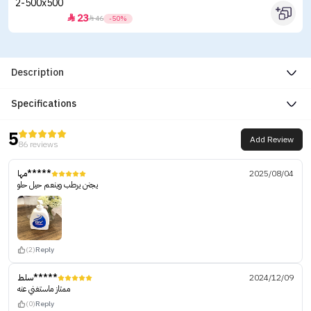
23


46
-50%
Description
Specifications
5
Add Review
86 reviews
مها*****
2025/08/04
يجنن يرطب وينعم حيل حلو
(2)
Reply
سلط*****
2024/12/09
ممتاز ماستغني عنه
(0)
Reply