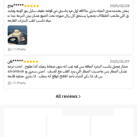
2025/02/28
هاج*****
يجنن بعتمده مدى الحياه بشرتي جاااافه اول مره يناسبني شي قوامه خفيف سايل ينور الوجه ومايدب
ق اللي ماتحب الطبقااات يعجبها يستحق كل ريال صورته تحت الضوو عشان يبين الدرجة جدا ج
ميله تناسب اغلب البشرات الفاتحه
(25)
Reply
2025/01/07
افن*****
ممتاز عجبني يناسب البشره الجافه بس فيه عيب انه بدون ضغاط يجيك كذا مفتوح.. اخذت درجه
stromboli عشان الصفار بس ماحسيت الصفار اللي يبرد القلب مع الاسف.. احس سمرني وب
س ف اذا بكرر الشراء باخذ الافتح اتوقع انه بنجاب.. انا بشرتي حنطيه فاتحه
(18)
Reply
All reviews