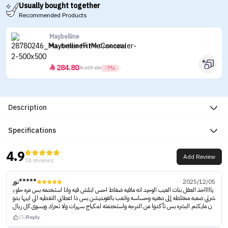
Usually bought together
Recommended Products
Maybelline
Maybelline Fit Me Concealer
284.80


307.89
-7%
Description
Specifications
4.9
Add Review
74 reviews
2025/12/05
نور*****
ياااااخذ العقل بنات العيب الوحيد انه مافيه ضغاط احس ابتلش فيه وانا استخدمه بس مره حلو ب
شرتي صعبه مختلطه إلى دهنيه وحساسه واتعب بالفونديشن بس ذا اعطاني التغطيه الي ابيها بدو
ن مايكتم البشره بس تأكدوا من الدرجه واستخدمته لمكياج سهرات ولا تحرك ويسوى كل ريال
(3)
Reply