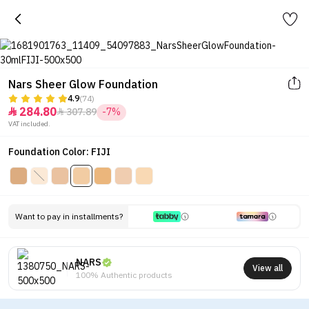
Nars Sheer Glow Foundation
4.9
(74)
284.80
307.89
-7%


VAT included.
Foundation Color: FIJI
Want to pay in installments?
NARS
View all
100% Authentic products