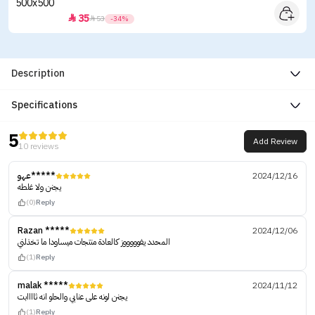
35


53
-34%
Description
Specifications
5
Add Review
10 reviews
عهو*****
2024/12/16
يجنن ولا غلطه
(0)
Reply
Razan *****
2024/12/06
المحدد يفوووووز كالعادة منتجات ميساودا ما تخذلني
(1)
Reply
malak *****
2024/11/12
يجنن لونه على عنابي والحلو انه ثاااابت
(1)
Reply