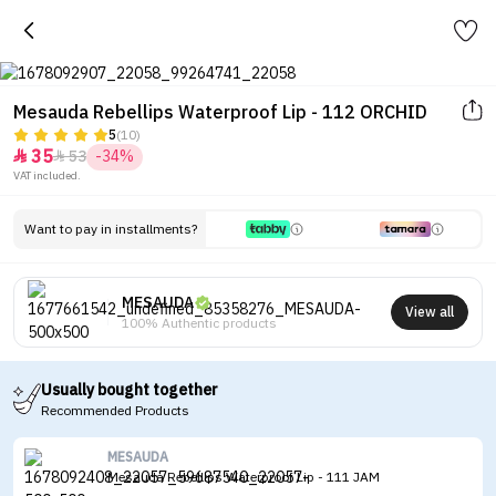
Mesauda Rebellips Waterproof Lip - 112 ORCHID
5
(10)
35
53
-34%


VAT included.
Want to pay in installments?
MESAUDA
View all
100% Authentic products
Usually bought together
Recommended Products
MESAUDA
Mesauda Rebellips Waterproof Lip - 111 JAM