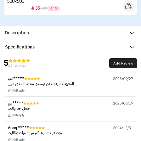
35


53
-34%
Description
Specifications
5
Add Review
15 reviews
الب*****
2025/09/27
المعروف لا يعرف من ميسادوا محدد ثابت وجمييل
(0)
Reply
مرو*****
2025/06/19
جميل جدا وثابت
(0)
Reply
Areej *****
2024/12/31
اموت عليه شاريته اكثر من 5 مرات وثاااابت
(0)
Reply