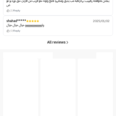
يجننن ماتوقعته رهيييب بهالراهبه مب يدبق ومظهره لامع ولونه حلو قريب من قاردن حق نوره بو عو
ض
(2)
Reply
shahad*****
2025/01/02
واووووووووووووو خيال خيال خيال
(0)
Reply
All reviews