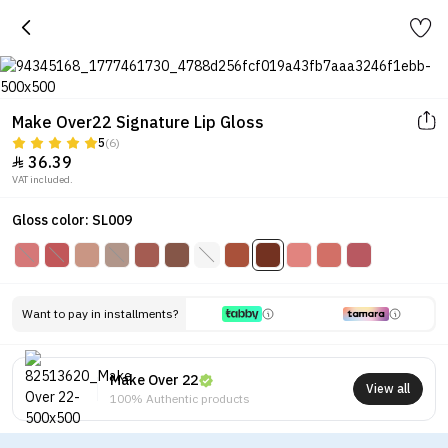
Make Over22 Signature Lip Gloss
5
(6)
36.39

VAT included.
Gloss color: SL009
Want to pay in installments?
Make Over 22
View all
100% Authentic products