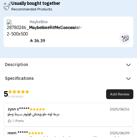
Usually bought together
Recommended Products
Maybelline
Maybelline Fit Me Concealer
36.39

Description
Specifications
5
Add Review
6 reviews
zyon o*****
2025/04/16
درجة لونه حلو ويعطي فوليوم بسيط وحلو
(1)
Reply
reem *****
2025/04/09