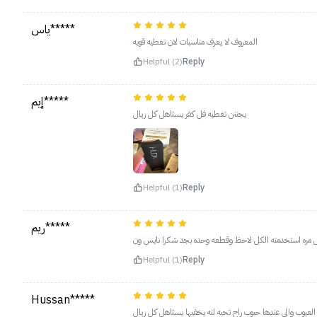
ياس*****
المعروف لا يعرف مناسبات لان تغطيه قويه
Helpful (2)
Reply
إيم*****
يجننن تغطيه فل كفر يستاهل كل ريال
Helpful (1)
Reply
ريم*****
 مره استخدمته الكل لاحظ وقطعه وحده بجد شكرا نايس ون
Helpful (1)
Reply
Hussan*****
 العيوب والي عندها حبوب راح تحبه لنه يخفيها يستاهل كل ريال