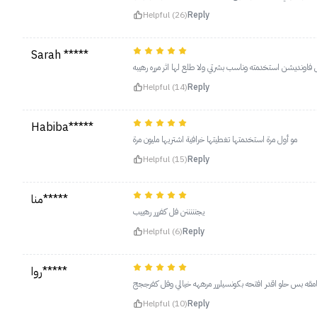
Helpful (26)
Reply
Sarah *****
فاونديشن استخدمته وناسب بشرتي ولا طلع لها اثر مرره رهيبه
Helpful (14)
Reply
Habiba*****
مو أول مرة استخدمتها تغطيتها خرافية اشتريها مليون مرة
Helpful (15)
Reply
منا*****
يجنننننن فل كفررر رهييب
Helpful (6)
Reply
روا*****
قه بس حلو اقدر افتحه بكونسيلررر مرههه خيالي وفل كفرججج
Helpful (10)
Reply