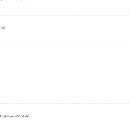
افضل 
الدرجه جات علي شوي غام