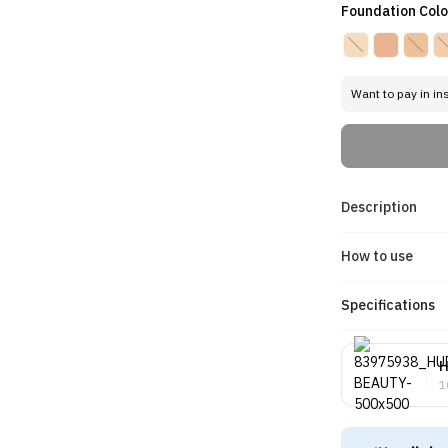
Foundation Colo
Want to pay in in
Description
How to use
Specifications
H
1