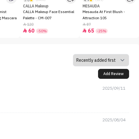
5.0
4.9
CALLA Makeup
MESAUDA
nist
CALLA Makeup Face Essential
Mesauda At First Blush -
ng Mascara
Palette - CM-007
Attraction 105
120
87


60
65


-50%
-25%
Add Review
2025/09/11
2025/08/04