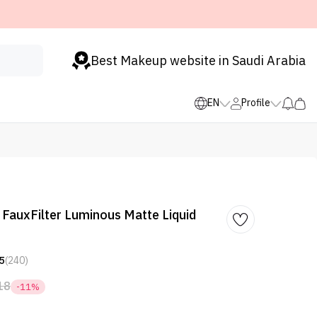
Best Makeup website in Saudi Arabia
EN
Profile
FauxFilter Luminous Matte Liquid
5
(240)
18
-11%