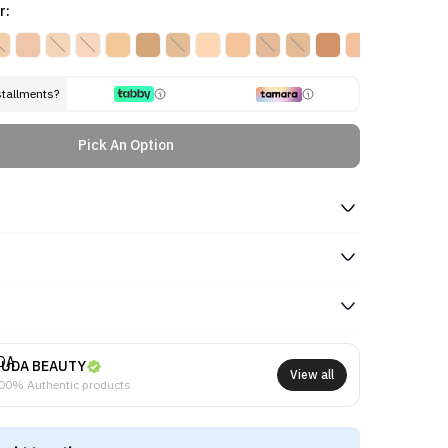
r:
stallments?
Pick An Option
UDA BEAUTY
View all
00% Authentic products