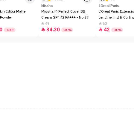
4.9
5.0
Missha
LOreal Paris
kin Editor Matte
Missha M Perfect Cover BB
L’Oréal Paris Extensio
 Powder
Cream SPF 42 PA+++ - No.27
Lengthening & Curli
49
60


0
34.30
42


-40%
-30%
-30%