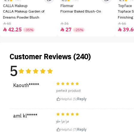
4.9
4.8
4.9
CALLA Makeup
Flormar
Topface
CALLA Makeup Garden of
Flormar Baked Blush-On
Topface S
Dreams Powder Blush
Finishing
65
36
66



42.25
27
39.6



-35%
-25%
Customer Reviews (240)
5
Kaouth*****
perfect product
Helpful (5)
Reply
aml kl*****
مرا مرا حلو
Helpful (7)
Reply