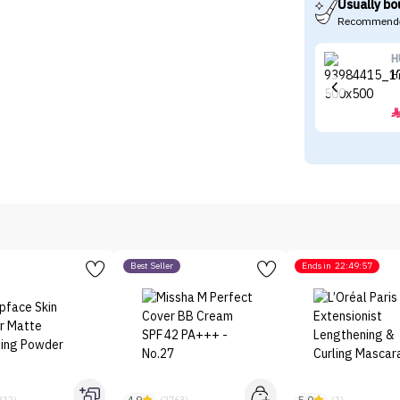
Usually bo
Recommende
H
H
Best Seller
Ends in
22:49:57
312)
(2763)
(1)