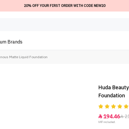
20% OFF YOUR FIRST ORDER WITH CODE NEW20
ium
Brands
inous Matte Liquid Foundation
Huda Beauty 
Foundation
194.46
2


VAT included.