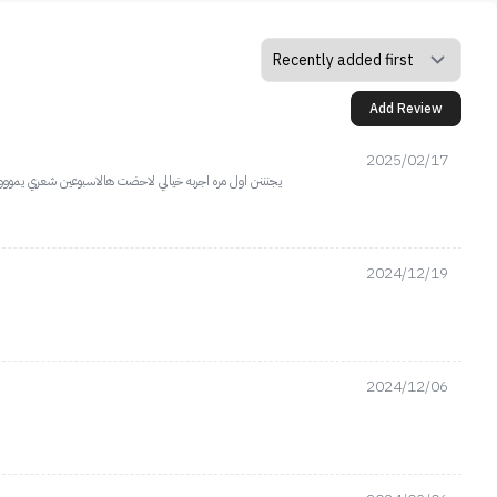
Add Review
2025/02/17
يجنننن اول مره اجربه خيالي لاحضت هالاسبوعين شعري يموو
2024/12/19
2024/12/06