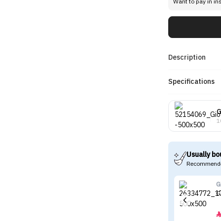
Want to pay in in
Description
Specifications
G
1
Usually bo
Recommende
G
G