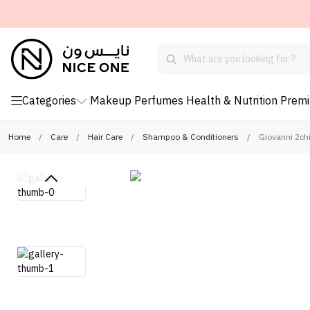
Categories
Makeup
Perfumes
Health & Nutrition
Prem
Home
/
Care
/
Hair Care
/
Shampoo & Conditioners
/
Giovanni 2ch