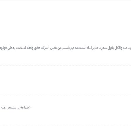
وت منه والكل يقولي شعرك صاير احلا استخدمه مع بلسم من نفس الشركه هذي وفعلا لاحضت يعطي فوليوم 
صراحة لي سنيييين عليه وانبسطت يوم توفر عندهم لان توصيلهم اسرع من باقي المواقع✨