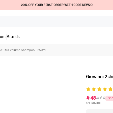
20% OFF YOUR FIRST ORDER WITH CODE NEW20
ium
Brands
ic Ultra Volume Shampoo - 250ml
Giovanni 2ch
48
64


-2
VAT included.