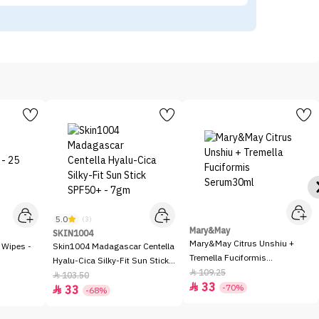
5.0
(3)
Mary&May
SKIN1004
Mary&May Citrus Unshiu +
 Wipes -
Skin1004 Madagascar Centella
Tremella Fuciformis
Hyalu-Cica Silky-Fit Sun Stick
Serum30ml
109.25

SPF50+ - 7gm
103.50

33

-70%
33

-68%