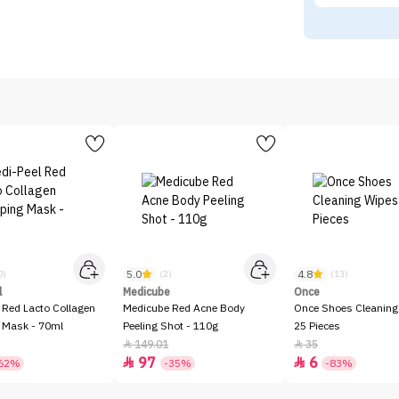
5.0
4.8
0)
(2)
(13)
l
Medicube
Once
 Red Lacto Collagen
Medicube Red Acne Body
Once Shoes Cleaning
 Mask - 70ml
Peeling Shot - 110g
25 Pieces
149.01
35


97
6


62%
-35%
-83%