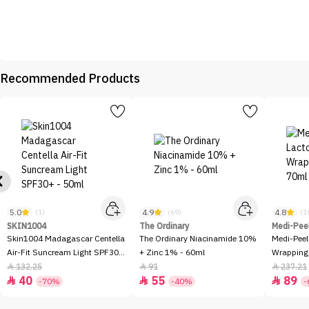
Recommended Products
5.0
4.9
4.8
(1)
(69)
(1
SKIN1004
The Ordinary
Medi-Pee
Skin1004 Madagascar Centella
The Ordinary Niacinamide 10%
Medi-Peel
Air-Fit Suncream Light SPF30+
+ Zinc 1% - 60ml
Wrapping
- 50ml
132.25
91
237.21



40
55
89



-70%
-40%
-