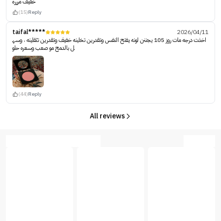
خفيف مررره
(15)
Reply
taifal*****
2026/04/11
اخذت درجه مات روز 105 يجننن لونه يفتح النفس وتقدرين تخلينه خفيف وتقدرين تثقلينه ، وسه
ل بالدمج مو صعب وسعره حلو
(44)
Reply
All reviews