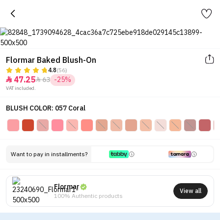
Flormar Baked Blush-On
4.8
(56)
47.25
63
-25%


VAT included.
BLUSH COLOR: 057 Coral
Want to pay in installments?
Flormar
View all
100% Authentic products