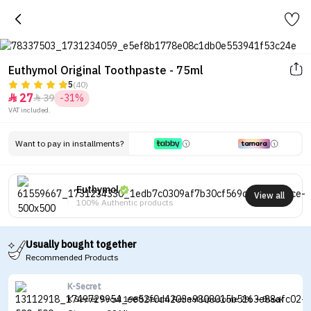
Euthymol Original Toothpaste - 75ml
5
(40)
27
39
-31%


VAT included.
Want to pay in installments?
Euthymol
View all
100% Authentic products
Usually bought together
Recommended Products
K-Secret
K Secret Seoul 1988 Serum Retinal Liposome 2% + Black