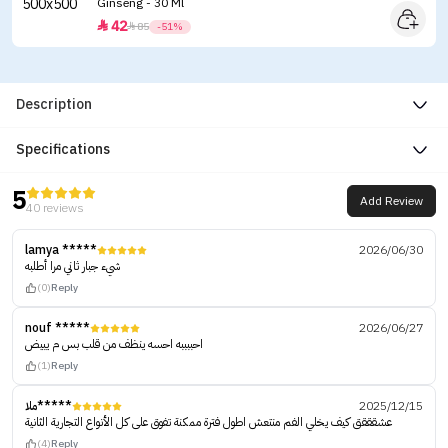
Ginseng - 30 Ml
42


85
-51%
Description
Specifications
5
Add Review
40 reviews
lamya *****
2026/06/30
شيء جبار ثاني مرا أطلبه
(0)
Reply
nouf *****
2026/06/27
احببببه احسه ينظف من قلب بس م يبيض
(1)
Reply
ملا*****
2025/12/15
عشقققق كيف يخلي الفم منتعش اطول فترة ممكنة تفوق على كل الأنواع التجارية الثانية
(4)
Reply