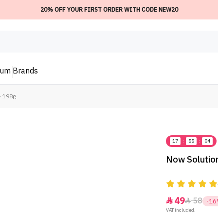
20% OFF YOUR FIRST ORDER WITH CODE NEW20
ium
Brands
- 198g
17
:
55
:
04
Now Solution
49
58


-1
VAT included.