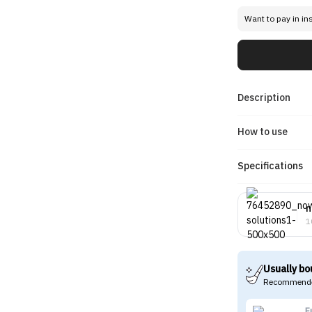
Want to pay in in
Description
How to use
Specifications
n
1
Usually bo
Recommende
E