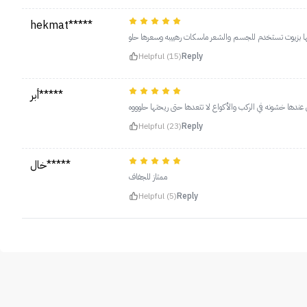
hekmat*****
طيها بزيوت تستخدم للجسم والشعر ماسكات رهييبه وسعرها حلو
Helpful (15)
Reply
أبر*****
 عندها خشونه في الركب والأكواع لا تتعدها حتى ريحتها حلوووه
Helpful (23)
Reply
خال*****
ممتاز للجفاف
Helpful (5)
Reply