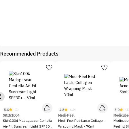
Recommended Products
5.0
4.8
5.0
(1)
(10)
(2
SKIN1004
Medi-Peel
Medicube
Skin1004 Madagascar Centella
Medi-Peel Red Lacto Collagen
Medicube
Air-Fit Suncream Light SPF30+
Wrapping Mask - 70ml
Peeling S