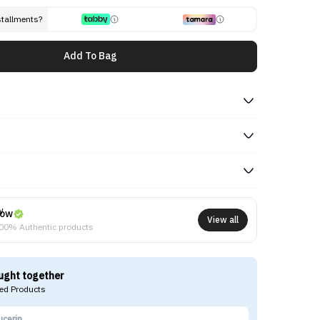
stallments?
Add To Bag
ow
View all
00% Authentic products
ught together
d Products
ucerin
Mo