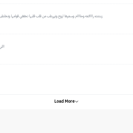
زبددده راااائعه وخاااام وسعرها اروح وترررطب من قلب قلبها تخففي قوامها وتخل
اللي
Load More