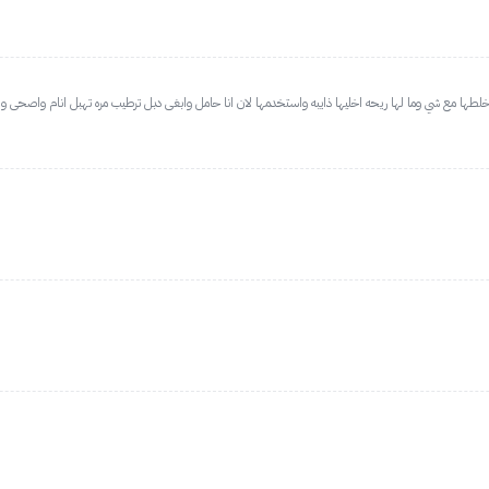
خلطها مع شي وما لها ريحه اخليها ذايبه واستخدمها لان انا حامل وابغى دبل ترطيب مره تهبل انام واصحى