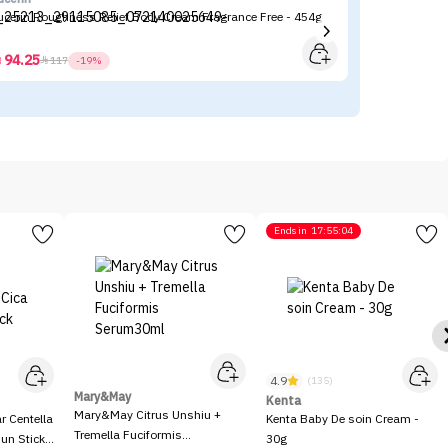
ucerin Roughness Relief Body Cream Fragrance Free - 454g
Mo
94.25



117
-19%
Ends in
17:55:04
4.9
(135)
Mary&May
Kenta
Mary&May Citrus Unshiu +
 Centella
Kenta Baby De soin Cream -
Tremella Fuciformis
Sun Stick
30g