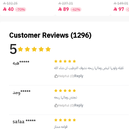
- 50ml
132.25
237.21
149.01



40
89
97



-70%
-62%
-
Customer Reviews (1296)
5
هبه*****
ثقيله ولونها ابيض ومالها ريحه نشوف الترطيب ان شاء الله
Helpful (0)
Reply
وجد*****
تجنننن ومالها ريحه
Helpful (0)
Reply
safaa *****
قوامه ممتاز