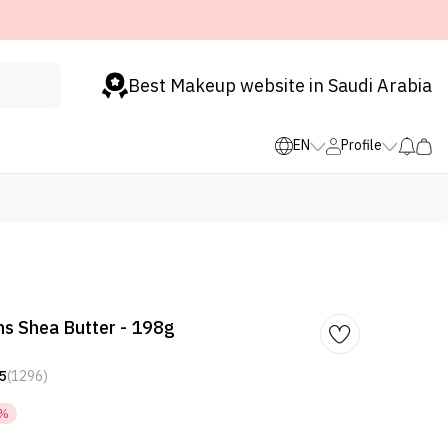
Best Makeup website in Saudi Arabia
EN
Profile
s Shea Butter - 198g
5
(1296)
6%