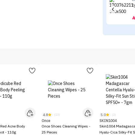
E
4.8
5.0
)
(13)
(3)
Once
SKIN1004
 Red Acne Body
Once Shoes Cleaning Wipes -
Skin1004 Madagascar
hot - 110g
25 Pieces
Hyalu-Cica Silky-Fit 