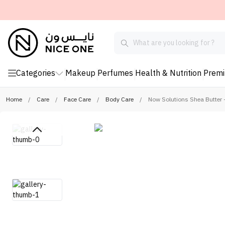
Categories
Makeup
Perfumes
Health & Nutrition
Prem
Home
/
Care
/
Face Care
/
Body Care
/
Now Solutions Shea Butter 