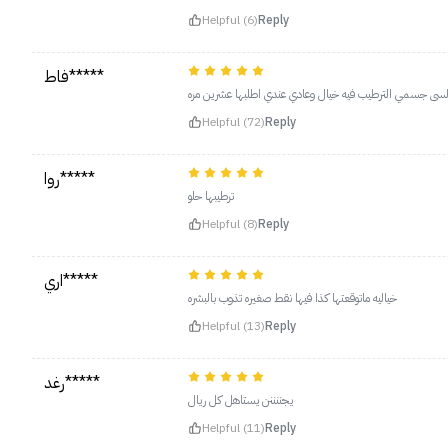
Helpful (6)
Reply
فاط*****
 ولسى جسمي الترطيب فيه خيال وعادي عندي اطلبها عشرين مره
Helpful (72)
Reply
روا*****
ترطيبها حلو
Helpful (8)
Reply
اري*****
خياليه ماتوقعتها كذا فيها نقط صغيره تذوب بالبشره
Helpful (13)
Reply
رغد*****
يجننننن يستاهل كل ريال
Helpful (11)
Reply