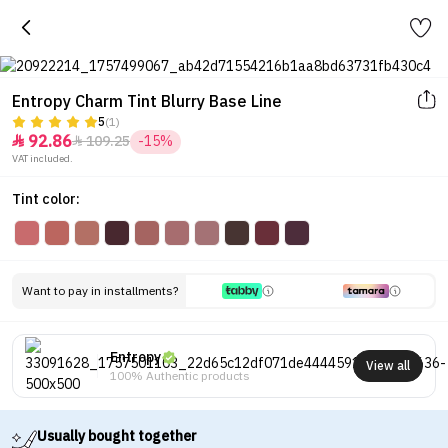
Entropy Charm Tint Blurry Base Line
5
(1)
92.86
109.25
-15%


VAT included.
Tint color:
Want to pay in installments?
Entropy
View all
100% Authentic products
Usually bought together