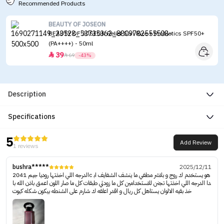
Recommended Products
BEAUTY OF JOSEON
BEAUTY OF JOSEON Relief Sun Rice + Probiotics SPF50+
(PA++++) - 50ml
39


69
-43%
Description
Specifications
5
Add Review
1 reviews
bushra*****
2025/12/11
الدرجه اللي اخذتها روديا جيم 2041c هو يستخدم ك روج و بلاشر مطفي ما ينشف الشفايف اب
دا الدرجه اللي اخذتها تجنن للاستخدامين كل ما زودتي طبقات كل ما صار اللون اعمق باذن الله با
خذ بقيه الالوان يستاهل كل ريال و اقدر اعلقه ك شارم على الشنطه بيكون شكله كيوت