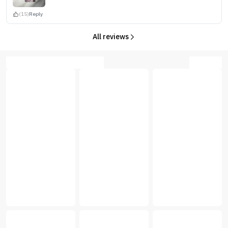
(15)
Reply
All reviews