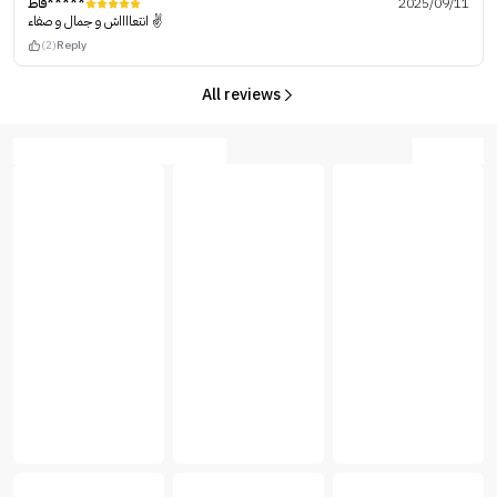
فاط*****
2025/09/11
انتعااااش و جمال و صفاء ✌
(2)
Reply
All reviews