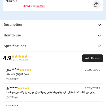
54


99
-45%
Description
How to use
Specifications
4.9
Add Review
1496 reviews
شذى*****
2026/06/29
احسن منتج في نايس ون
(1)
Reply
ليل*****
2026/02/12
يجنن من القلب تحطيه قبل النوم وقومي تشوفين وجهك يلق لق ويملع وكله حيويه ونشاطا
(3)
Reply