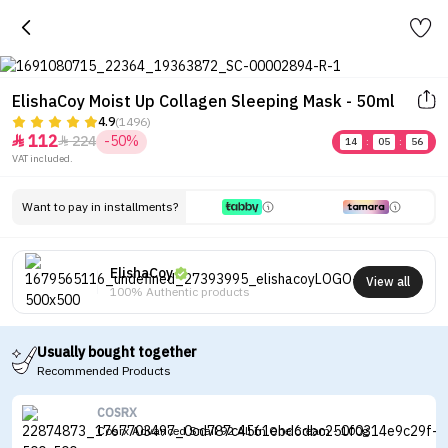
ElishaCoy Moist Up Collagen Sleeping Mask - 50ml
4.9
(1496)
112
224
-50%


14
:
05
:
56
VAT included.
Want to pay in installments?
ElishaCoy
View all
100% Authentic products
Usually bought together
Recommended Products
COSRX
Cosrx Advanced Snail 92 All In One Cream - 100g