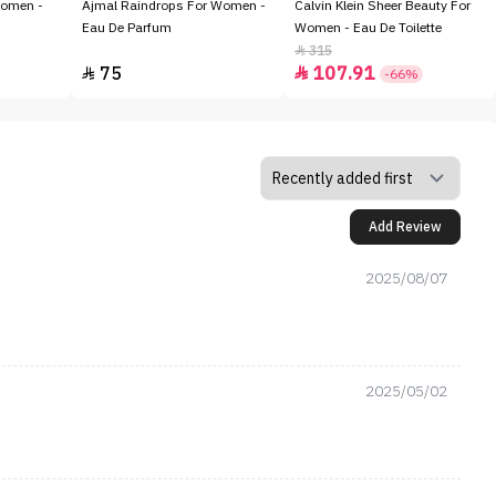
Women -
Ajmal Raindrops For Women -
Calvin Klein Sheer Beauty For
Eau De Parfum
Women - Eau De Toilette
315

75
107.91


-66%
Add Review
2025/08/07
2025/05/02