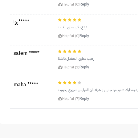
Helpful (0)
Reply
روا*****
رائع بكل معنى الكلمة!
Helpful (0)
Reply
salem *****
رهيب عطري المفضل بالشتا
Helpful (2)
Reply
maha *****
ذ يعطيك شعور مره جميل واشوف ان العرايس ضروري يجوبونه
Helpful (7)
Reply