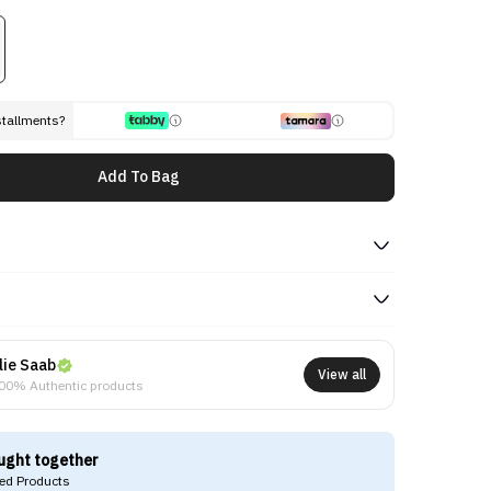
stallments?
Add To Bag
lie Saab
View all
00% Authentic products
ught together
d Products