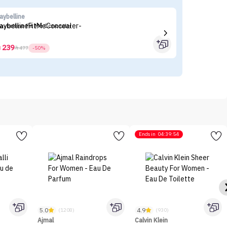
aybelline
es
aybelline Fit Me Concealer
Es
239



477
-50%
Ends in
04:39:54
5.0
4.9
(1208)
(930)
Ajmal
Calvin Klein