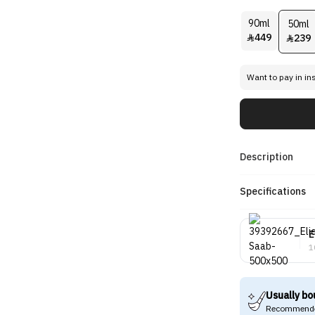
90ml
50ml
449
239


Want to pay in in
Description
Specifications
E
1
Usually bo
Recommende