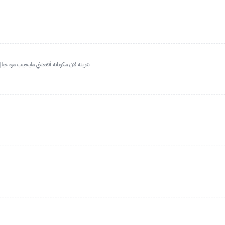
شريته لان مكوناته أقنعتني مايخيبب مره خي