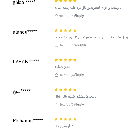
ghida *****
انا وقعت في غرام العطر هذي ثاني مره اطلبه ريحته خياليه
Helpful (5)
Reply
alanou*****
ال واول بخه يختلف عن لما يبرد يصير تحول كامل بريحته خطيرر
Helpful (10)
Reply
RABAB *****
يجنن صراحه
Helpful (4)
Reply
شيخ*****
يابنات لا يفوتكم اقسم بالله خيالي
Helpful (3)
Reply
Mohamm*****
عطر جميل جدا