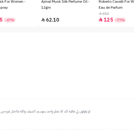
sk For Women -
Ajmal Musk Silk Perfume Oil -
Roberto Cavalli For 
Spray
12gm
Eau de Parfum
550

5
62.10
125


-47%
-77%
لو يقولون لي مافيه لك الا عطر واحد بموسم الصيف والله مااختار غيره من 