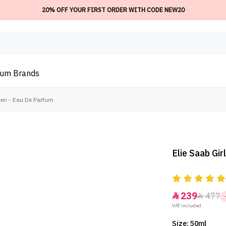
20% OFF YOUR FIRST ORDER WITH CODE NEW20
ium
Brands
men - Eau De Parfum
Elie Saab Gi
239
477


VAT included.
Size: 50ml