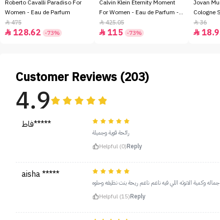
Roberto Cavalli Paradiso For
Calvin Klein Eternity Moment
Jovan Mu
Women - Eau de Parfum
For Women - Eau de Parfum -
Cologne 
100ml
475
425.05
36



128.62
115
18.9



-73%
-73%
Customer Reviews (203)
4.9
فاط*****
رائحة قوية وجميلة
Helpful (0)
Reply
aisha *****
جماله وكمية الانوثه اللي فيه ناعم ناعم ريحة بنت نظيفه وحلوه
Helpful (15)
Reply