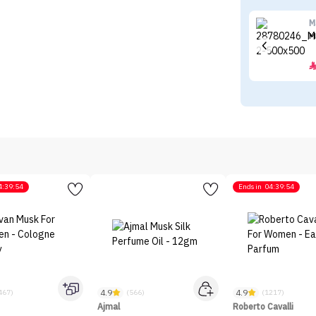
M
M
4:39:54
Ends in
04:39:54
4.9
4.9
467)
(566)
(1217)
Ajmal
Roberto Cavalli