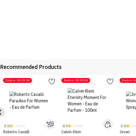
Recommended Products
Ends in
04:39:54
Ends in
04:39:54
Ends in
0
5.0
4.9
5.0
(3129)
(1668)
(2
Roberto Cavalli
Calvin Klein
Jovan