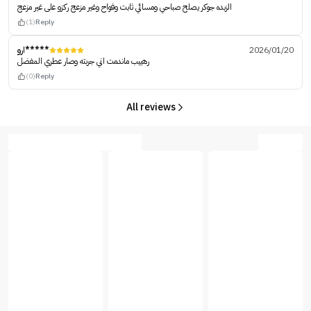
الزبده جوكر يصلح صباحي ومسائي ثابت وفواح وغير مزعج ركزو على غير مزعج
(1)
Reply
ارو*****
2026/01/20
رهييب ماندمت اني جربته وصار عطري المفضل
(0)
Reply
All reviews