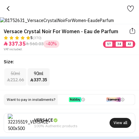
Versace Crystal Noir For Women - Eau de Parfum
5
(370)
337.35
560.03
-40%


17
:
34
:
42
VAT included.
Size:
50ml
90ml
212.66
337.35


Want to pay in installments?
VERSACE
View all
100% Authentic products