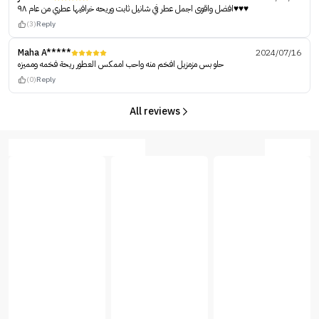
افضل واقوى اجمل عطر في شانيل ثابت وريحه خرافيها عطري من عام ٩٨♥️♥️♥️
(3)
Reply
Maha A*****
2024/07/16
حلو بس مزمزيل افخم منه واحب اممكس العطور ريحة فخمه ومميزه
(0)
Reply
All reviews