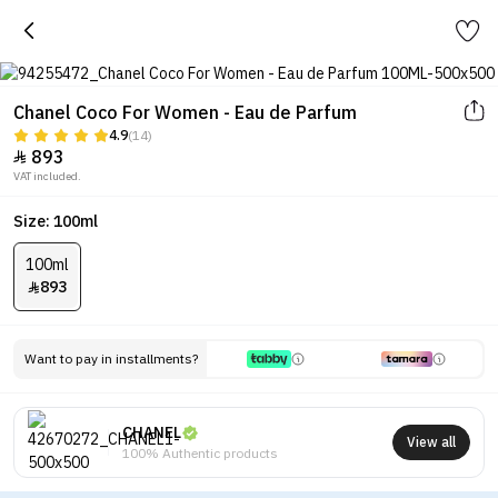
Chanel Coco For Women - Eau de Parfum
4.9
(14)
893

VAT included.
Size: 100ml
100ml
893

Want to pay in installments?
CHANEL
View all
100% Authentic products