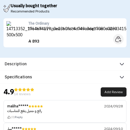
Usually bought together
Recommended Products
The Ordinary
The Ordinary Glycolic Acid 7% Exfoliating Toner - 240ml
893

Description
Specifications
4.9
Add Review
14 reviews
maliha*****
2024/09/28
رائع و جميل ينفع للمناسبات
(0)
Reply
سار*****
2024/09/10