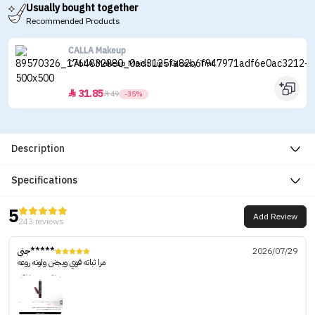
Usually bought together
Recommended Products
CALLA Makeup
CALLA Makeup Moist Lips Glossy Tint
31.85


49
-35%
Description
Specifications
5
Add Review
243 reviews
جنى*****
2026/07/29
مرا ثباته قوي ويجنن ولونه روعه