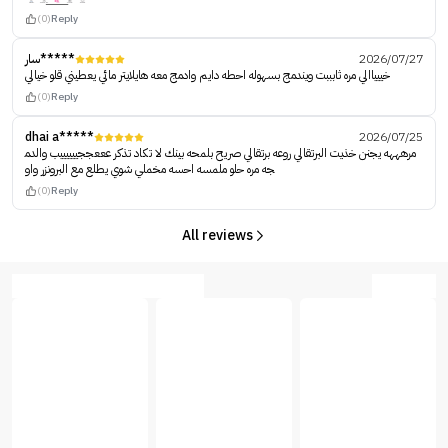
(0)
Reply
سار*****
2026/07/27
خييياالي مره ثابببت ويندمج بسهوله احطه دايم وادمج معه هايلايتر مائي يعطيني قلو خيالي
(0)
Reply
dhai a*****
2026/07/25
مرهههه يجنن خذيت البرتقالي روعه برتقالي صريح بلمحه بينك لا تكاد تذكر عععججييييييب والدم
جه مره حلو ملمسه احسه مخملي شوي يطلع مع البرونزر واو
(0)
Reply
All reviews