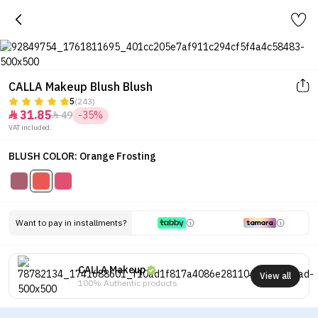
CALLA Makeup Blush Blush
5
(243)
31.85
49
-35%


VAT included.
BLUSH COLOR: Orange Frosting
Want to pay in installments?
CALLA Makeup
View all
100% Authentic products