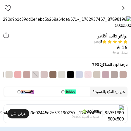
بولفر طلاء أظافر
(35)
5
16

شامل الضريبة
درجة لون المناكير: 793
هل تريد الدفع بالتقسيط؟
Bolver
عرض الكل
منتجات أصلية 100%