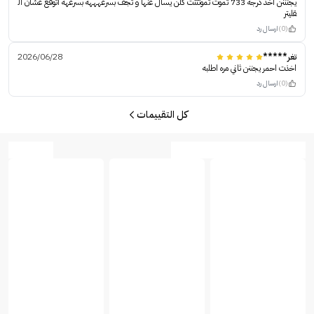
يجنننن اخذ درجه 733 تموت تموتتتت كلن يسال عنها و تجف بسرعهههه بسرعهه اتوقع عشان ال
قليتر
(0)
ارسال رد
تغر*****
2026/06/28
اخذت احمر يجننن ثاني مره اطلبه
(0)
ارسال رد
كل التقييمات