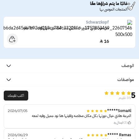
غالبًا ما يتم شراؤها معًا
المنتجات الموصى بها
Schwarzkopf
جل جوت تو بي للشعر السبايكي ضد الماء من شوارزكوف - 35 جم
16

الوصف
مواصفات
5
اكتب تقيمك
35 تقييم
2026/07/05
SomaAl*****
الدرجة هاذي خيال دورتها بكل مكان مخلصه ولقيتها هنا نود جميل وفيه لمعه
(2)
ارسال رد
2026/06/29
Remas *****