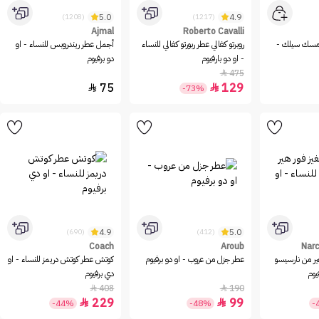
5.0
4.9
(1208)
(1217)
Ajmal
Roberto Cavalli
مسك سيلك -
روبرتو كفالي عطر ربورتو كفالي للنساء
أجمل عطر ريندروبس للنساء - او
- او دو بارفيوم
دو برفيوم
475

75
129


-73%
4.9
5.0
(690)
(412)
Coach
Aroub
Narc
ير من نارسيسو
عطر جزل من عروب - او دو برفيوم
كوتش عطر كوتش دريمز للنساء - او
يوم
دي برفيوم
408
190


229
99


-44%
-48%
-