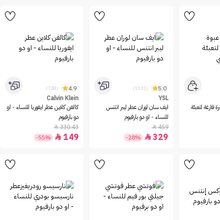
4.9
5.0
(748)
(1131)
Calvin Klein
YSL
 فارغة لتعبئة
ايف سان لوران عطر ليبر انتنس
كالفن كلاين عطر ايفوريا للنساء - او
للنساء - او دو بارفيوم
دو بارفيوم
330.43
459


149
329


-55%
-28%