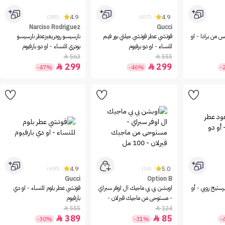
4.9
4.9
(288)
(437)
Narciso Rodriguez
Gucci
س من برادا - او
قوتشي عطر قوتشي جيلتي بور فيم
نارسيسو رودريغيزعطر نارسيسو
للنساء - او دو برفيوم
بودري للنساء - او دو بارفيوم
563
555


299
299


-47%
-46%
-
4.9
5.0
(600)
(24)
Gucci
Option B
رستيج روبي - أو
اوبشن بي بي ماجيك ال اوفر سبراي
قوتشي عطر بلوم للنساء - او دي
- مستوحى من ماجيك قيرلان -
بارفيوم
100 مل
555
124


389
85


-30%
-31%
-