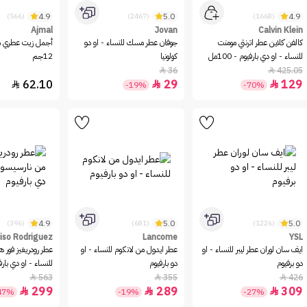
4.9
5.0
4.9
(566)
(2467)
(1668)
Ajmal
Jovan
Calvin Klein
كالفن كلاين عطر اترنتي مومنت
جوفان عطر مسك للنساء - او دو
أجمل زيت عطري 
للنساء - او دي بارفيوم - 100مل
كولونيا
12جم
36
425.05


62.10
29
129



-19%
-70%
4.9
5.0
5.0
(396)
(681)
(1226)
iso Rodriguez
Lancome
YSL
ايف سان لوران عطر ليبر للنساء - او
عطر ايدول من لانكوم للنساء - او
عطر رودريغيز فور ه
دو برفيوم
دو بارفيوم
للنساء - او دي بارف
563
355
426



299
289
309



47%
-19%
-27%