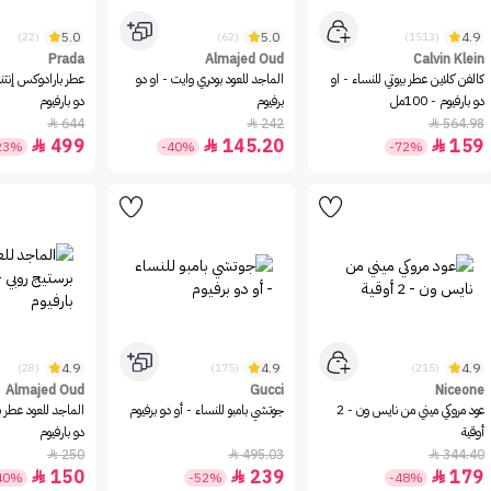
5.0
5.0
4.9
(22)
(62)
(1513)
Prada
Almajed Oud
Calvin Klein
كالفن كلاين عطر بيوتي للنساء - او
الماجد للعود بودري وايت - او دو
عطر بارادوكس إنتن
دو بارفيوم - 100مل
برفيوم
دو بارفيوم
644
242
564.98



499
145.20
159



23%
-40%
-72%
4.9
4.9
4.9
(28)
(175)
(215)
Almajed Oud
Gucci
Niceone
عود مروكي ميني من نايس ون - 2
جوتشي بامبو للنساء - أو دو برفيوم
الماجد للعود عطر ب
أوقية
دو بارفيوم
250
495.03
344.40



150
239
179



40%
-52%
-48%