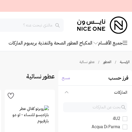
جميع الأقسام
المكياج
العطور
الصحة والتغذية
بريميوم
الماركات
الرئيسية
/
العطور
/
عطور نسائية
عطور نسائية
فرز حسب
مسح
الماركات
4U2
Acqua Di Parma