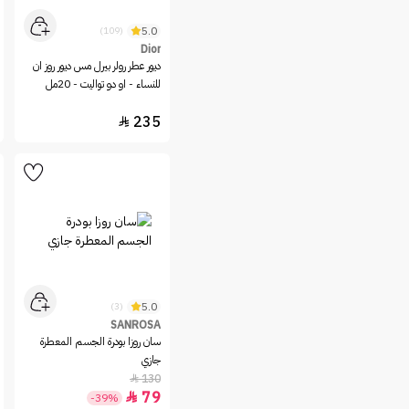
نايس ون السعودية.
Carolina Herrera
تسوقي عطور نسائية فخمة أونلاين في السعودية
اختاري ما يناسبك من بين مجموعة متنوعة من
5.0
(109)
Caron
العطور النسائية المختارة التي ترضي ذوق كل امرأة,
Dior
cartier
من روائح الفواكه المرحة وروائح الأزهار الأنيقة إلى
ديور عطر رولر بيرل مس ديور روز ان
عطور نسائية فرنسية
التي تلائم المكتب والعمل
للنساء - او دو تواليت - 20مل
Carven
و
عطور نسائية فخمة
وليلية جذابة، كوني مستعدة
مع مجموعتنا لجميع المناسبات المختلفة.
Cerruti
سواء كنتِ ترغبين في اكتشاف عطر جديد أو تريدين
235

شراء عطرك المعتاد المفضل لديكِ، فإن مجموعتنا
CHANEL
المختارة
من اجمل العطور النسائية
بالتأكيد
Chloe
ستلبي احتياجاتك بالإضافة إلى جميع
مستلزمات
العناية بالبشرة والجسم
. ستجدين الكثير من
Chopard
العطور التي يمكنك الاختيار من بينهما على حسب
الرائحة التي تفضلينها. اكتشفي روائح ترابية قوية
CLINIQUE
مثل عطر الباتشولي، بالإضافة إلى روائح الأزهار
الناعمة مثل الورد أو الياسمين، فكلامها مثاليان
Coach
لعطر يومي
أو
عطر رسمي
للعمل. تعتبر العطور
Colour Me
الشوجري وعطور الغورماند مثالية لموعد عشاء أو
للسهرات الليلية، أما للمناسبات الخاصة، فيعتبر
عطر
Costume National
العود
الجذاب هو الخيار الأمثل. للحصول على فكرة
5.0
(3)
هدية نسائية رائعة، فإن مجموعة
هدايا عطور
Creed
نسائية
المتوفرة لدينا ستنال إعجابها في أي مناسبة.
SANROSA
تسوقي عطور نسائية متوفرة في نايس ون السعودية،
Davidoff
سان روزا بودرة الجسم المعطرة
وأكملي إطلالتك الساحرة في كل مناسبة مع
جازي
Dior
المكياج
وعطرك المفضل.
130

Diptyque
79

-39%