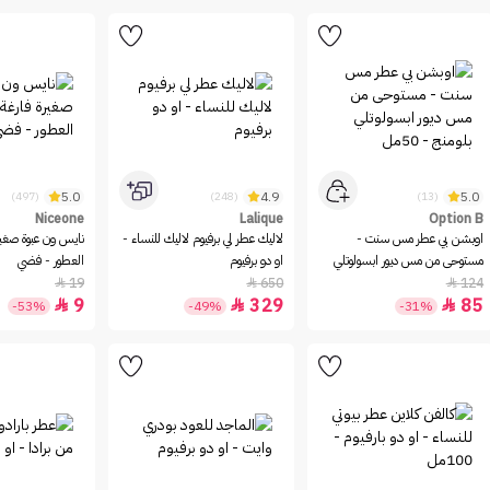
5.0
4.9
5.0
(497)
(248)
(13)
Niceone
Lalique
Option B
اوبشن بي عطر مس سنت -
لاليك عطر لي برفيوم لاليك للنساء -
نايس ون عبوة صغيرة
مستوحى من مس ديور ابسولوتلي
او دو برفيوم
العطور - فضي
بلومنج - 50مل
19
650
124



9
329
85



-53%
-49%
-31%