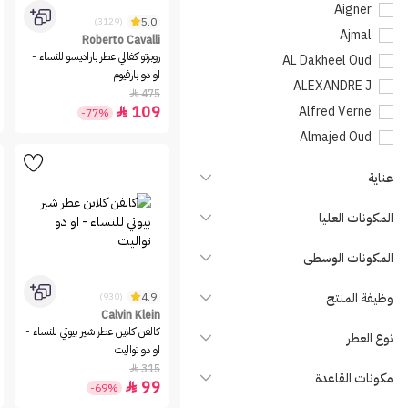
Aigner
5.0
(3129)
Ajmal
Roberto Cavalli
روبرتو كفالي عطر باراديسو للنساء -
AL Dakheel Oud
او دو بارفيوم
ALEXANDRE J
475

109
Alfred Verne

-77%
Almajed Oud
Amouage
عناية
Angel Schlesser
Annick Goutal
المكونات العليا
Armaf
المكونات الوسطى
ARMAND BASI
Aroub
وظيفة المنتج
4.9
(930)
Asgharali
Calvin Klein
كالفن كلاين عطر شير بيوتي للنساء -
نوع العطر
Atelier Des Ors
او دو تواليت
Avon
315

مكونات القاعدة
99

-69%
Azzaro