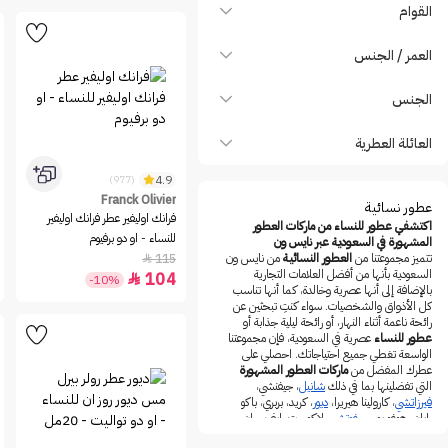
Balmain
القوام
Bdk Parfums
العمر / الجنس
Berdoues
Beverly Hills Polo Club
الجنس
Beyonce
العائلة العطرية
Billie Eilish
BLATCHE
4.9
(977)
Franck Olivier
Boadicea The Victorious
عطور نسائية
فرانك اوليفير عطر فرانك اوليفير
اكتشفي عطور للنساء من ماركات العطور
BOUCHERON
للنساء - او دو برفيوم
المشهورة في السعودية عبر نايس ون
تتميز مجموعتنا من
العطور النسائية
من نايس ون
115

Britney Spears
السعودية بأنها من أفضل العلامات التجارية
104

-10%
BURBERRY
بالإضافة إلى أنها عصرية وخالدة، كما أنها تناسب
كل الأذواق والشخصيات. سواء كنتِ تبحثين عن
Bvlgari
رائحة ناعمة أثناء النهار، أو رائحة ليلية جذابة أو
عطور للنساء
عصرية في السعودية، فإن مجموعتنا
Byredo
الواسعة تغطي جميع احتياجاتك. احصلي على
عطرك المفضل من
ماركات العطور المشهورة
Cacharel
التي تفضلينها بما في ذلك
شانيل
، جيفنشي،
Calvin Klein
فيرزاتشي
، كارولينا هيريرا،
ديور
، كريد، بربري، باكو
رابان، هوغو بوس،
غوتشي
، لاكوست، إيف سان
Carner Barcelona
لوران،
كالفن كلاين
وغيرهم الكثير أونلاين على