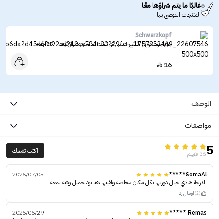
غالبًا ما يتم شراؤها معًا
المنتجات الموصى بها
Schwarzkopf
جل جوت تو بي للشعر السبايكي ضد الماء من شوارزكوف - 35 جم
16

الوصف
مواصفات
5
اكتب تقيمك
35 تقييم
2026/07/05
SomaAl*****
الدرجة هاذي خيال دورتها بكل مكان مخلصه ولقيتها هنا نود جميل وفيه لمعه
(2)
ارسال رد
2026/06/29
Remas *****