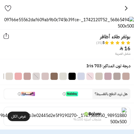
بولفر طلاء أظافر
(35)
5
16

شامل الضريبة
درجة لون المناكير: Iris 703
هل تريد الدفع بالتقسيط؟
Bolver
عرض الكل
منتجات أصلية 100%