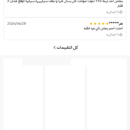
يجنننن اخذ درجه 733 تموت تموتتتت كلن يسال عنها و تجف بسرعهههه بسرعهه اتوقع عشان ال
قليتر
(0)
ارسال رد
تغر*****
2026/06/28
اخذت احمر يجننن ثاني مره اطلبه
(0)
ارسال رد
كل التقييمات