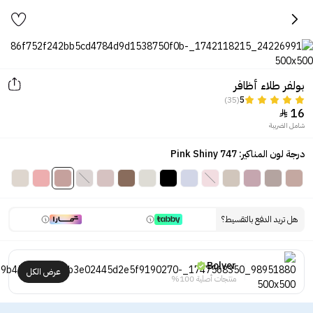
بولفر طلاء أظافر
(35)
5
16

شامل الضريبة
درجة لون المناكير: Pink Shiny 747
هل تريد الدفع بالتقسيط؟
Bolver
عرض الكل
منتجات أصلية 100%