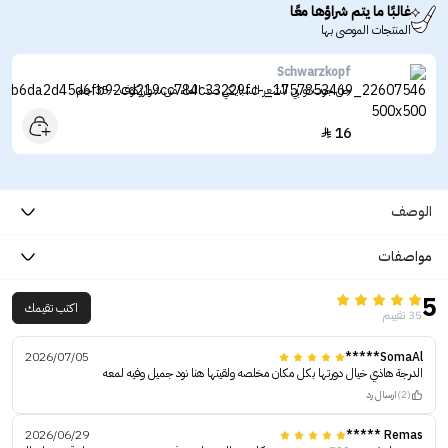
غالبًا ما يتم شراؤها معًا
المنتجات الموصى بها
Schwarzkopf
جل جوت تو بي للشعر السبايكي ضد الماء من شوارزكوف - 35 جم
16

الوصف
مواصفات
5
اكتب تقيمك
35 تقييم
2026/07/05
SomaAl*****
الدرجة هاذي خيال دورتها بكل مكان مخلصه ولقيتها هنا نود جميل وفيه لمعه
(2)
ارسال رد
2026/06/29
Remas *****