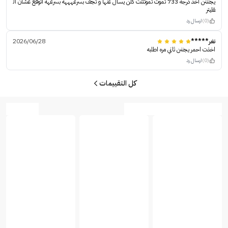
يجنننن اخذ درجه 733 تموت تموتتتت كلن يسال عنها و تجف بسرعهههه بسرعهه اتوقع عشان ال
قليتر
(0)
ارسال رد
تغر*****
2026/06/28
اخذت احمر يجننن ثاني مره اطلبه
(0)
ارسال رد
كل التقييمات