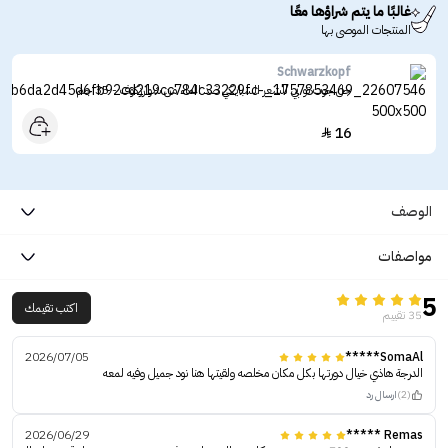
غالبًا ما يتم شراؤها معًا
المنتجات الموصى بها
Schwarzkopf
جل جوت تو بي للشعر السبايكي ضد الماء من شوارزكوف - 35 جم
16

الوصف
مواصفات
5
اكتب تقيمك
35 تقييم
2026/07/05
SomaAl*****
الدرجة هاذي خيال دورتها بكل مكان مخلصه ولقيتها هنا نود جميل وفيه لمعه
(2)
ارسال رد
2026/06/29
Remas *****