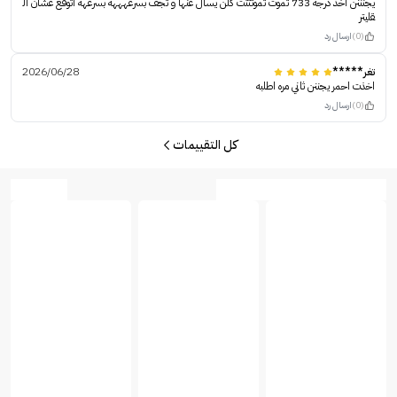
يجنننن اخذ درجه 733 تموت تموتتتت كلن يسال عنها و تجف بسرعهههه بسرعهه اتوقع عشان ال
قليتر
(0)
ارسال رد
تغر*****
2026/06/28
اخذت احمر يجننن ثاني مره اطلبه
(0)
ارسال رد
كل التقييمات