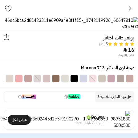
بولفر طلاء أظافر
(35)
5
16

شامل الضريبة
درجة لون المناكير: Maroon 713
هل تريد الدفع بالتقسيط؟
Bolver
عرض الكل
منتجات أصلية 100%