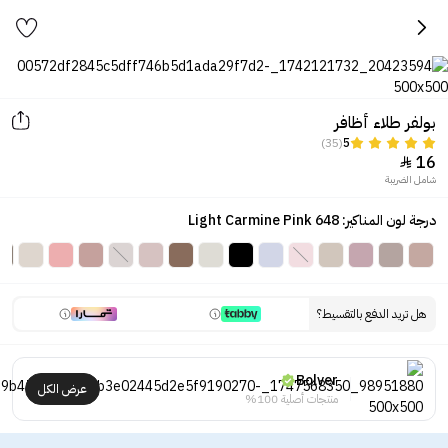
بولفر طلاء أظافر
(35)
5
16

شامل الضريبة
درجة لون المناكير: Light Carmine Pink 648
هل تريد الدفع بالتقسيط؟
Bolver
عرض الكل
منتجات أصلية 100%