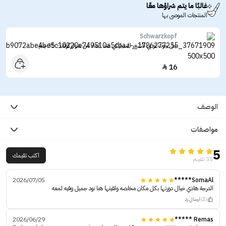
غالبًا ما يتم شراؤها معًا
المنتجات الموصى بها
Schwarzkopf
جل جوت تو بي للشعر السبايكي ضد الماء من شوارزكوف - 35 جم
16

الوصف
مواصفات
5
اكتب تقيمك
35 تقييم
2026/07/05
SomaAl*****
الدرجة هاذي خيال دورتها بكل مكان مخلصه ولقيتها هنا نود جميل وفيه لمعه
(2)
ارسال رد
2026/06/29
Remas *****