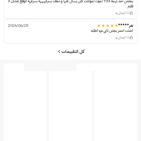
يجنننن اخذ درجه 733 تموت تموتتتت كلن يسال عنها و تجف بسرعهههه بسرعهه اتوقع عشان ال
قليتر
(0)
ارسال رد
تغر*****
2026/06/28
اخذت احمر يجننن ثاني مره اطلبه
(0)
ارسال رد
كل التقييمات