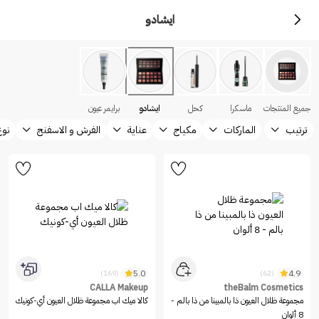
ايشادو
جميع المنتجات
ماسكرا
كحل
ايشادو
برايمر عيون
ترتيب
الماركات
مكياج
عناية
الفرش و الاسفنج
نوع
5.0
4.9
(169)
(62)
CALLA Makeup
theBalm Cosmetics
مجموعة ظلال العيون ذا بالمبينا من ذا بالم -
كالا ميك اب مجموعة ظلال العيون أي-كونيك
8 ألوان