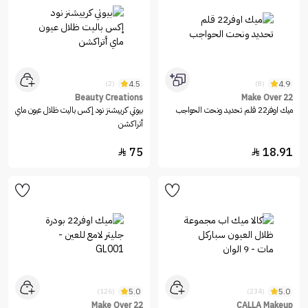
4.5
4.9
(2)
(8)
Beauty Creations
Make Over 22
ميك اوفر22 قلم تحديد ونحت الحواجب
بيوتي كرييشنز نود إكس باليت ظلال عيون ماي
أتراكشن
75
18.91


5.0
5.0
(126)
(234)
Make Over 22
CALLA Makeup