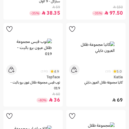
سباركل - 9 الوان
59
150


38.35
97.50


-35%
-35%
4.9
5.0
(190)
(10)
Topface
Katia
كاتيا مجموعة ظلال العيون دايلي
توب فيس مجموعة ظلال عيون برو باليت -
019
60

36
69


-40%