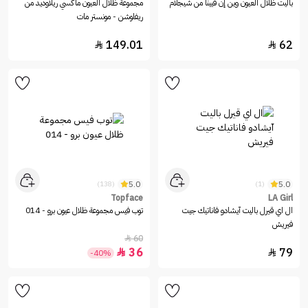
باليت ظلال العيون وين إن فيينا من شيجلام
مجموعة ظلال العيون ماكسي ريلاوديد من
ريفلوشن - مونستر مات
149.01
62


5.0
5.0
(138)
(1)
Topface
LA Girl
ال اي قيرل باليت آيشادو فاناتيك جيت
توب فيس مجموعة ظلال عيون برو - 014
فيريش
60

36
79


-40%