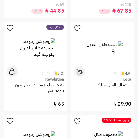
69
118


44.85
67.85


-35%
-43%
الأكثر مبيعاً
5.0
4.9
(3842)
(68)
Revolution
Loca
باليت ظلال العيون من لوكا
ريفلوشن ريلوديد مجموعة ظلال العيون -
ايكونيك فيفر
65
29.90


ينتهي بعد
19:51:11