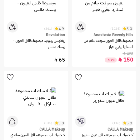
4.9
5.0
(361)
(1024)
Revolution
Anastasia Beverly Hills
مجموعة ظلال العيون سوفت جلام من
ريفلوشن ريلوديد مجموعة ظلال العيون -
انستازيا بيڤرلي هيلز
بيسك ماتس
293

65
150


-49%
5.0
5.0
(535)
(116)
CALLA Makeup
CALLA Makeup
كالا ميك اب مجموعة ظلال عيون ستوريز
كالا ميك اب مجموعة ظلال العيون ساندي