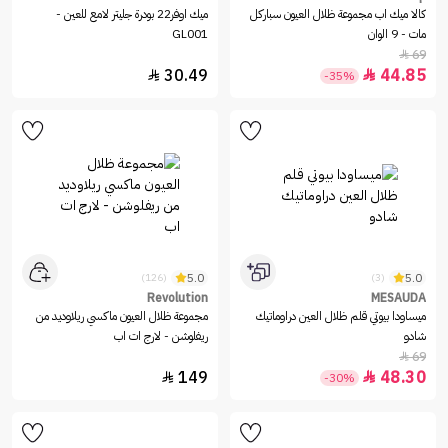
كالا ميك اب مجموعة ظلال العيون سباركل
ميك اوفر22 بودرة جليتر لامع للعين -
مات - 9 الوان
GL001
69

30.49
44.85


-35%
5.0
5.0
(126)
(3)
Revolution
MESAUDA
ميساودا بيوتي قلم ظلال العين دراوماتيك
مجموعة ظلال العيون ماكسي ريلاوديد من
شادو
ريفلوشن - لارج ات اب
69

149
48.30


-30%