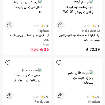
4.9
4.9
(138)
(277)
Topface
Make Over 22
ميك اوفر22 مجموعة تحديد الوجه والعيون
توب فيس مجموعة ظلال عيون برو باليت -
ووندر -WO-01
015
60

36
73.19


-40%
4.9
4.9
(246)
(45)
Revolution
Sheglam