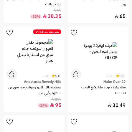
روز
ايشادو باليت
59

38.35
65


-35%
ينتهي بعد
19:51:11
5.0
5.0
(74)
(163)
Anastasia Beverly Hills
Make Over 22
ميك اوفر22 بودرة جليتر لامع للعين -
مجموعة ظلال العيون سوفت جلام ميني من
GL008
انستازيا بيڤرلي هيلز
155

95
30.49


-39%