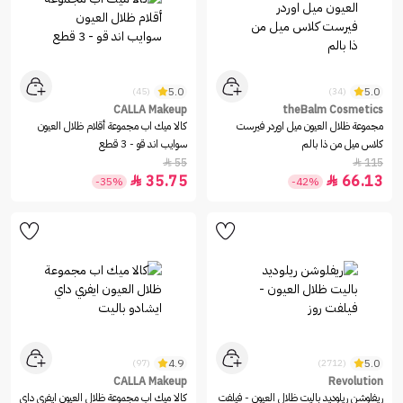
5.0
5.0
(45)
(34)
CALLA Makeup
theBalm Cosmetics
مجموعة ظلال العيون ميل اوردر فيرست
كالا ميك اب مجموعة أقلام ظلال العيون
كلاس ميل من ذا بالم
سوايب اند قو - 3 قطع
55
115


35.75
66.13


-35%
-42%
4.9
5.0
(97)
(2712)
CALLA Makeup
Revolution
ريفلوشن ريلوديد باليت ظلال العيون - فيلفت
كالا ميك اب مجموعة ظلال العيون ايفري داي