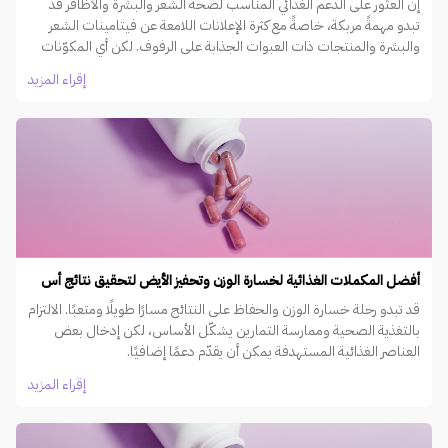
إن العثور على الدعم الغذائي المناسب لصحة الشعر والبشرة والأظافر قد
تبدو مهمةً مربكة، خاصةً مع كثرة الإعلانات اللامعة عن فيتامينات الشعر
والبشرة والمنتجات ذات العبوات الجذابة على الرفوف. لكن أي المكوّنات
هي الأكثر فعالية حقًا؟
إقراء المزيد
أفضل المكملات الغذائية لخسارة الوزن وتحفيز الأيض لتحقيق نتائج أس
قد تبدو رحلة خسارة الوزن والحفاظ على النتائج مسارًا طويلًا ومتعبًا. الالتزام
بالتغذية الصحية وممارسة التمارين يشكّل الأساس، لكن إدخال بعض
العناصر الغذائية المستهدفة يمكن أن يقدّم دعمًا إضافيًا.
إقراء المزيد