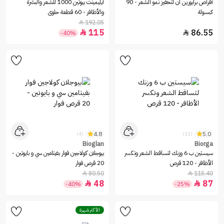
أقراص برايورين ان لتحفيز نمو الشعر - 90
ايليمينت بيوتين 1000 للشعر والبشرة
كبسولة
والأظافر - 60 قطعة حلوى
192.05

115
86.55


-40%
4.8
5.0
(4)
(11)
Bioglan
Biorga
سيستين ب 6 وزنك لتساقط الشعر وتكسر
بيوجلان كولاجين فوار بفيتامين سي و بايوتين -
الأظافر - 120 قرص
20 قرص فوار
80.50
115.40


48
87


-40%
-25%
الأكثر شهرة