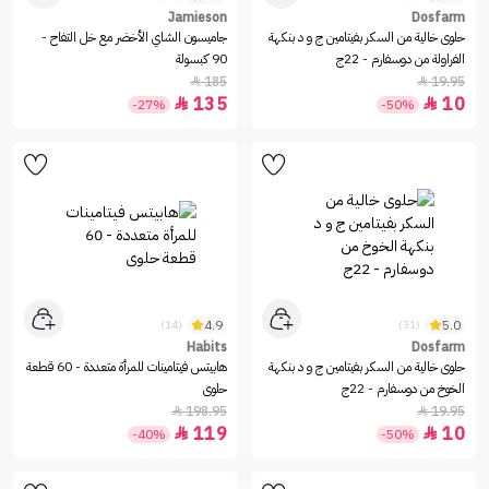
Jamieson
Dosfarm
حلوى خالية من السكر بفيتامين ج و د بنكهة
جاميسون الشاي الأخضر مع خل التفاح -
الفراولة من دوسفارم - 22ج
90 كبسولة
185
19.95


135
10


-27%
-50%
4.9
5.0
(14)
(31)
Habits
Dosfarm
حلوى خالية من السكر بفيتامين ج و د بنكهة
هابيتس فيتامينات للمرأة متعددة - 60 قطعة
الخوخ من دوسفارم - 22ج
حلوى
198.95
19.95


119
10


-40%
-50%