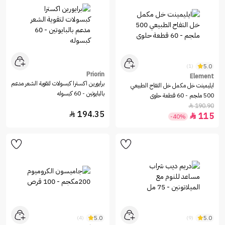
5.0
(1)
Priorin
Element
برايورين اكسترا كبسولات لتقوية الشعر مدعم
ايليمينت خل مكمل خل التفاح الطبيعي
بالبايوتين - 60 كبسوله
500 ملجم - 60 قطعة حلوى
190.90

194.35

115

-40%
5.0
5.0
(4)
(9)