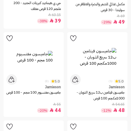
جي بي هيماديد كبريتات الحديد - 200
مكمل غذائي للشعر والبشرة والاظافر من
ملجم 120 قرص مغلف
سوليندا - 30 قرص
63.15

69

39

-38%
49

-29%
5.0
5.0
(8)
(5)
Jamieson
Jamieson
جاميسون فيتامين ب12 سريع الذوبان -
جاميسون مغنسيوم 100 مجم - 100 قرص
1000مكجم 100 قرص
55
54.65


44
48


-20%
-12%