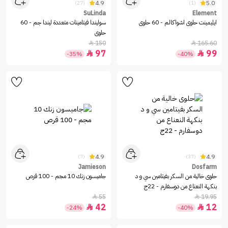
4.9
5.0
(27)
(1)
SuLinda
Element
ايليمينت حلوى اشواكالم - 60 حلوى
سوليندا فيتامينات متعددة ليندا جم - 60
حلوى
150
165.60


97
99


-35%
-40%
4.9
4.9
(7)
(37)
Jamieson
Dosfarm
حلوى خالية من السكر بفيتامين سي و د
جاميسون زنك 10 مجم - 100 قرص
بنكهة النعناع من دوسفارم - 22ج
55
19.95


42
12


-24%
-40%