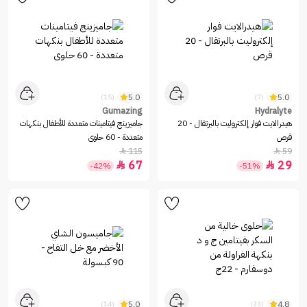
5.0
5.0
(15)
(7)
Gumazing
Hydralyte
هيدرالايت فوار إلكتروليت بالبرتقال - 20
جاميزينج فيتامينات متعددة للأطفال بنكهات
قرص
متعددة - 60 حلوى
115
59


67
29


-42%
-51%
5.0
4.8
(14)
(33)