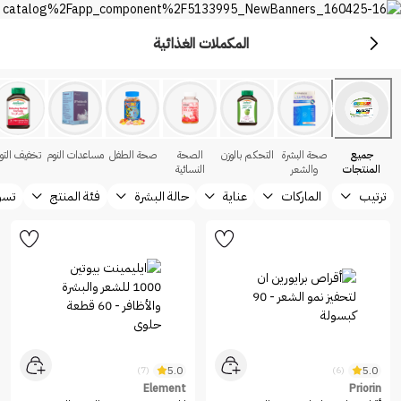
المكملات الغذائية
الصحة والتغذية
جميع
صحة البشرة
التحكم بالوزن
الصحة
صحة الطفل
مساعدات النوم
تخفيف التوت
المنتجات
والشعر
النسائية
والاظافر
ترتيب
الماركات
عناية
حالة البشرة
فئة المنتج
تسو
5.0
5.0
(7)
(6)
Element
Priorin