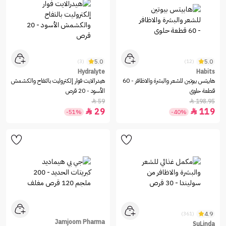
5.0
5.0
(3)
(12)
Hydralyte
Habits
هابيتس بيوتين للشعر والبشرة والاظافر - 60
هيدرالايت فوار إلكتروليت بالتفاح والكشمش
قطعة حلوى
الأسود - 20 قرص
59
198.95


29
119


-51%
-40%
4.9
(361)
Jamjoom Pharma
SuLinda