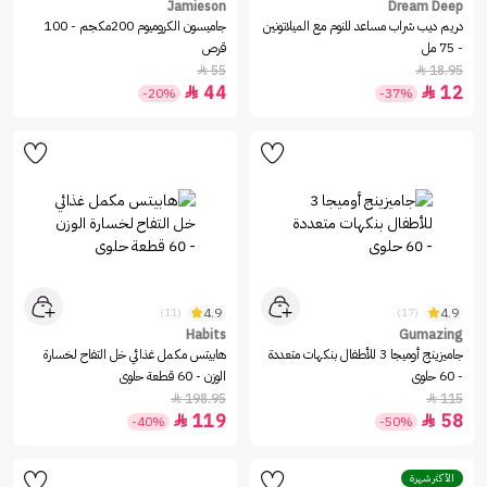
Jamieson
Dream Deep
دريم ديب شراب مساعد للنوم مع الميلاتونين
جاميسون الكروميوم 200مكجم - 100
- 75 مل
قرص
55
18.95


44
12


-20%
-37%
4.9
4.9
(11)
(17)
Habits
Gumazing
جاميزينج أوميجا 3 للأطفال بنكهات متعددة
هابيتس مكمل غذائي خل التفاح لخسارة
- 60 حلوى
الوزن - 60 قطعة حلوى
198.95
115


119
58


-40%
-50%
الأكثر شهرة