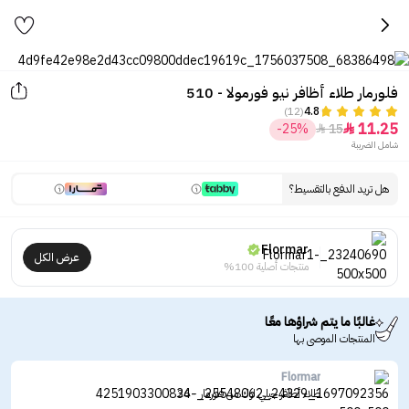
فلورمار طلاء أظافر نيو فورمولا - 510
(12)
4.8
11.25
-25%
15


شامل الضريبة
هل تريد الدفع بالتقسيط؟
Flormar
عرض الكل
منتجات أصلية 100%
غالبًا ما يتم شراؤها معًا
المنتجات الموصى بها
Flormar
طلاء أظافر جيلي لوك من فلورمار - 26