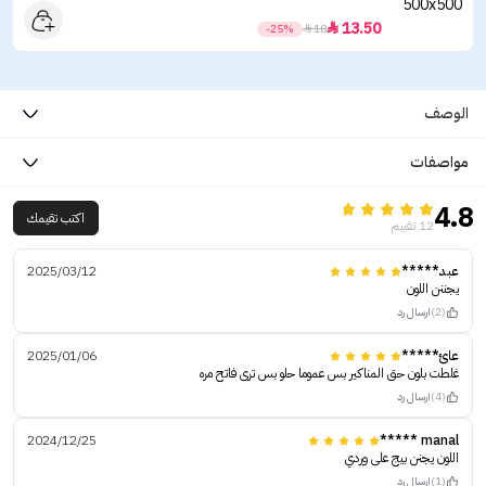
13.50

-25%

18
الوصف
مواصفات
4.8
اكتب تقيمك
12 تقييم
عبد*****
2025/03/12
يجننن اللون
(2)
ارسال رد
عائ*****
2025/01/06
غلطت بلون حق المناكير بس عموما حلو بس ترى فاتح مره
(4)
ارسال رد
2024/12/25
manal *****
اللون يجنن بيج على وردي
(1)
ارسال رد