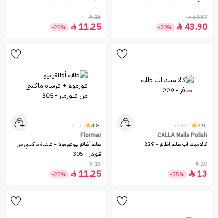
15
54.87


11.25
43.90


-25%
-20%
4.8
4.9
(11)
(208)
Flormar
CALLA Nails Polish
كالا ميك اب طلاء اظافر - 229
طلاء أظافر نيو فورمولا + فرشاة ماكسي من
فلورمار - 305
15
20


11.25
13


-25%
-35%