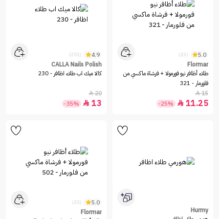
4.9
5.0
(251)
(22)
CALLA Nails Polish
Flormar
طلاء أظافر نيو فورمولا + فرشاة ماكسي من
كالا ميك اب طلاء اظافر - 230
فلورمار - 321
20
15


13
11.25


-35%
-25%
5.0
(33)
Hurmy
Flormar