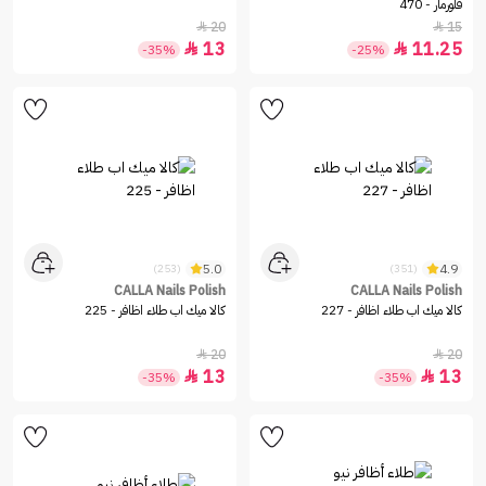
فلورمار - 470
20
15


13
11.25


-35%
-25%
5.0
4.9
(253)
(351)
CALLA Nails Polish
CALLA Nails Polish
كالا ميك اب طلاء اظافر - 227
كالا ميك اب طلاء اظافر - 225
20
20


13
13


-35%
-35%