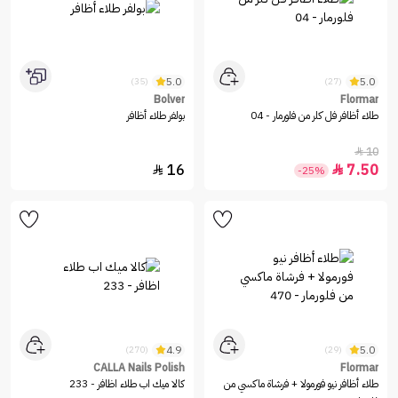
5.0
5.0
(35)
(27)
Bolver
Flormar
طلاء أظافر فل كلر من فلورمار - 04
بولفر طلاء أظافر
10

16
7.50


-25%
4.9
5.0
(270)
(29)
CALLA Nails Polish
Flormar
طلاء أظافر نيو فورمولا + فرشاة ماكسي من
كالا ميك اب طلاء اظافر - 233