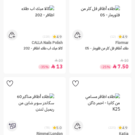
4.9
4.9
(228)
(12)
CALLA Nails Polish
Flormar
طلاء أظافر فل كلر من فلورمار - 05
كالا ميك اب طلاء اظافر - 202
20
10


13
7.50


-35%
-25%
5.0
4.9
(78)
(225)
Rimmel London
Katia