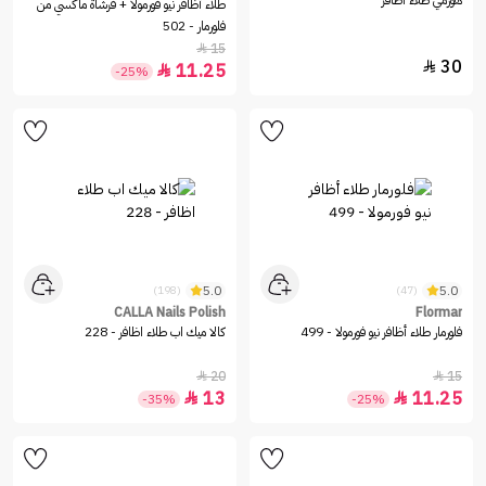
هورمي طلاء اظافر
طلاء أظافر نيو فورمولا + فرشاة ماكسي من
فلورمار - 502
15

30

11.25

-25%
5.0
5.0
(198)
(47)
CALLA Nails Polish
Flormar
فلورمار طلاء أظافر نيو فورمولا - 499
كالا ميك اب طلاء اظافر - 228
20
15


13
11.25


-35%
-25%