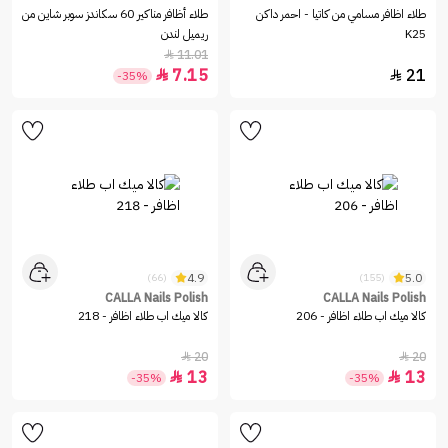
طلاء اظافر مسامي من كاتيا - احمر داكن
طلاء أظافر مناكير 60 سكاندز سوبر شاين من
K25
ريميل لندن
11.01

7.15
21


-35%
4.9
5.0
(66)
(155)
CALLA Nails Polish
CALLA Nails Polish
كالا ميك اب طلاء اظافر - 206
كالا ميك اب طلاء اظافر - 218
20
20


13
13


-35%
-35%