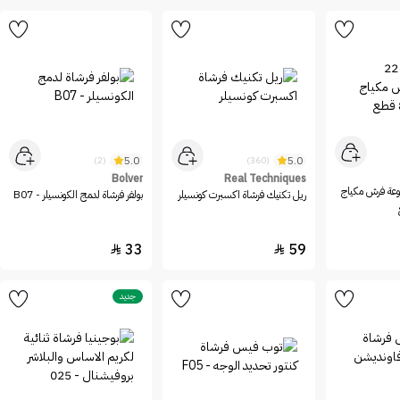
5.0
5.0
(2)
(360)
Bolver
Real Techniques
 22 مجموعة فرش مكياج
ريل تكنيك فرشاة اكسبرت كونسيلر
بولفر فرشاة لدمج الكونسيلر - B07
33
59


جديد