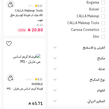
Bogenia
5.0
(88)
Bolver
CALLA Makeup Tools
كالا ميك اب فرشاة كونسيلر خافي
CALLA Makeup
عيوب
CALLA Makeup Tools
32

20.80
Carissa Cosmetics

-35%
Dior
Hearts
الفرش و الاسفنج
INGLOT
IONI
مكياج
KIKO Milano
عناية
Make Over 22
MARBLE
نوع المكياج
5.0
(1561)
MESAUDA
MARBLE
فرشاة كريم اساس من ماربل - M1
القوام
NABLA
NORA BO AWADH
المظهر النهائي
65.71

Option B