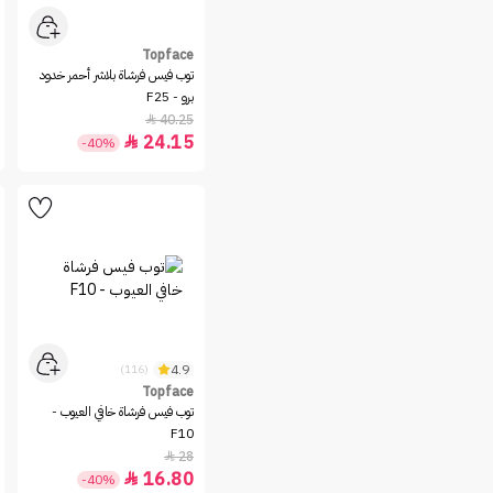
تشمل مجموعتنا كل شيء، بدءًا من الفرش ذات
الزوايا المستخدمة في تحديد الوجه إلى الفرش
المستديرة للمزج والتلميع، و
فرش الشفاه
المصممة خصيصًا لتطبيق أحمر الشفاه.
Topface
تسوقي فرش مكياج عالية الجودة أونلاين من نايس
توب فيس فرشاة بلاشر أحمر خدود
ون السعودية
برو - F25
40.25

في نايس ون السعودية، لدينا عدة أنواع من
فرش
24.15

الوجه
التي تُستخدم لكل احتياجات المكياج، سواء
-40%
لوضع كريم الأساس السائل أو الكونسيلر الكريمي
أو البودرة السائبة.تسوقي مجموعة من أفضل
العلامات التجارية للجمال لضمان العثور على فرش
فاخرة ولكنها عالية الأداء. تأتي كل فرشة على حدة
أو
طقم فرش
متكامل. عززي مكياجك بأفضل فرش
كريم الأساس والكونسيلر أو
فرشاة بودرة الوجه
من مجموعتنا. تسوقي الآن من نايس ون وابتكري
إطلالات المكياج المثالية بسهولة ودقة.
4.9
(116)
Topface
توب فيس فرشاة خافي العيوب -
F10
28

16.80

-40%