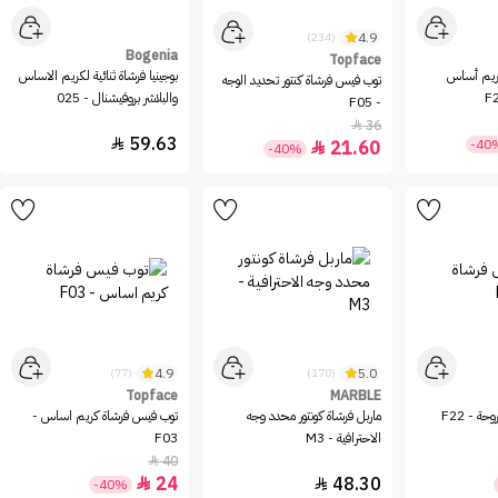
4.9
(234)
Bogenia
Topface
ريم أساس
بوجينيا فرشاة ثنائية لكريم الاساس
توب فيس فرشاة كنتور تحديد الوجه
والبلاشر بروفيشنال - 025
- F05
36

59.63

-40
21.60

-40%
4.9
5.0
(77)
(170)
Topface
MARBLE
- F22
ماربل فرشاة كونتور محدد وجه
توب فيس فرشاة كريم اساس -
الاحترافية - M3
F03
40

24
48.30


-40%