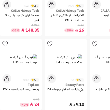
4.9
5.0
(18)
(454)
CALLA Makeup Tools
CALLA Makeup Tools
CALLA
الوجه
كالا ميك اب فرشاة كريم الاساس
مجموعة فرش مكياج ذا بلنديز - 9
مسطحة - CM-2
قطع
229
40


148.85
26


-35%
-35%
5.0
5.0
(109)
(2)
Topface
Beauty Patra
فرشاة دمج مشطوفة من ماربل -
بيوتي باترا فرشاة مكياج مزدوجة - F4
توب فيس فرشاة بودرة مدببه - F04
40

24
39.10


-40%