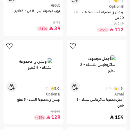
5.0
(2)
Aroub
Option B
عروب مجموعة البدر - 8 مل × 5 قطع
اوبشن بي مجموعة المسك 2026 - 5 ×
20 مل
79

149

39

-51%
112

-25%
5.0
4.9
(2)
(10)
Option B
Ajmal
أجمل مجموعة ساكريفايس للنساء - 3
اوبشن بي مجموعة الشتاء - 5 قطع
قطع
249

129
159


-48%