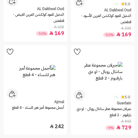
5.0
(1)
AL Dakheel Oud
AL Dakheel Oud
الدخيل للعود كولكشن العرين الابيض -
الدخيل للعود كولكشن العرين الأسود -
قطعتين
قطعتين
338

338

169

-50%
169

-50%
5.0
(1)
Ajmal
Guerlain
أجمل مجموعة أميز هير للنساء - 4 قطع
جيرلان مجموعة عطر سانتال رويال - او دي
بارفيوم - 2 قطع
805

242

729

-9%