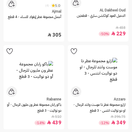
5.0
(4)
AL Dakheel Oud
Ajmal
الدخيل للعود كولكشن ساري - قطعتين
أجمل مجموعة عطر إيفوك للنساء - 4 قطع
458

229

-50%
305

Rabanne
Azzaro
ازارو مجموعة عطر ذا موست وانتد للرجال -
باكو رابان مجموعة عطر ون مليون للرجال - أو
او دو تواليت انتنس - 3 قطع
دو تواليت - 3 قطع
510
396.75


439
349


-14%
-12%