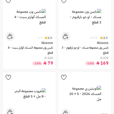
4.9
4.9
(15)
(2273)
Niceone
Niceone
نايس ون مجموعة مسك - او دو بارفيوم - 3
نايس ون مجموعة المسك كوارتر سيت - 4
قطع
قطع
120
370


79
169


-34%
-54%