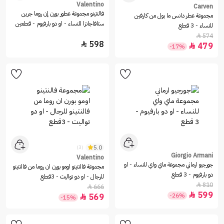
Valentino
Carven
فالنتينو مجموعة عطور بورن إن روما جرين
مجموعة عطر دانس ما بول من كارفين
ستافاجانزا للنساء - او دو بارفيوم - قطعين
للنساء - 3 قطع
574

598

479

-17%
5.0
(3)
Giorgio Armani
Valentino
جورجيو ارماني مجموعة ماي واي للنساء - او
مجموعة فالنتينو اومو بورن ان روما من فالنتينو
دو بارفيوم - 3 قطع
للرجال - او دو تواليت - 3قطع
810

666

599

-26%
569

-15%