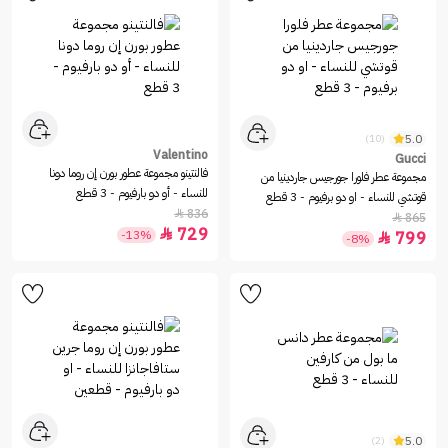
5.0
(10)
Valentino
Gucci
فالنتينو مجموعة عطور بورن إن روما دونا
مجموعة عطر فلورا جورجيس جاردينيا من
للنساء - أو دو بارفيوم - 3 قطع
قوتشي للنساء - او دو برفيوم - 3 قطع
836

865

729

-13%
799

-8%
5.0
(2)