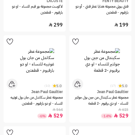
LACOSTE
FENTY BEAUTY
فنتي بيوتي مجموعة هدايا عطر فنتي - أو دو
لاكوست مجموعة بور فيم للنساء - او دو
بارفيوم - قطعتين
بارفيوم - قطعتين
299
199


5.0
5.0
(10)
(17)
Jean Paul Gaultier
Jean Paul Gaultier
مجموعة عطر سكيندال من جين بول جولتير
مجموعة عطر سكاندل من جان بول غوتييه
للنساء - او دي برفيوم -2 قطعة
للنساء - او دو بارفيوم - قطعتين
564
615


529
529


-6%
-14%