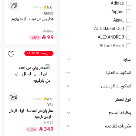
Adidas
5.0
(412)
Aigner
Aroub
عطر جزل من عروب - او دو برفيوم
Ajmal
AL Dakheel Oud
190

99
ALEXANDRE J

-48%
Alfred Verne
Almajed Oud
ينتهي بعد
21:35:01
عناية
Amouage
Antonio Banderas
المكونات العليا
Aramis
المكونات الوسطى
Armaf
Aroub
نوع العطر
4.9
(284)
Asgharali
YSL
عطر واي من ايف سان لوران للرجال
وظيفة المنتج
Atelier Des Ors
- او دي بارفيوم
Azzaro
517

مكونات القاعدة
349

-32%
Balmain