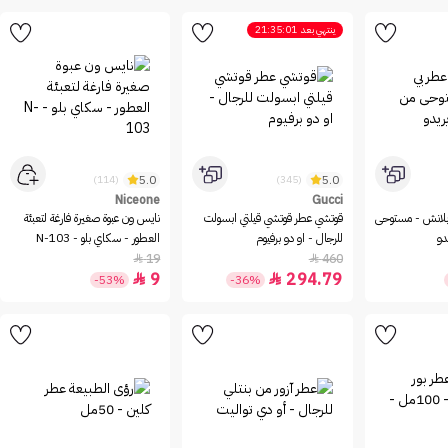
ينتهي بعد
21:35:01
5.0
5.0
(114)
(345)
Niceone
Gucci
بلانش - مستوحى
قوتشي عطر قوتشي قيلتي ابسولت
نايس ون عبوة صغيرة فارغة لتعبئة
دو
للرجال - او دو برفيوم
العطور - سكاي بلو - N-103
19
460


9
294.79


-53%
-36%