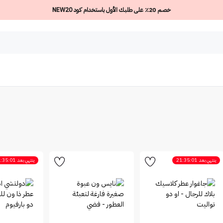
خصم 20٪ على طلبك الأول باستخدام كود NEW20
ينتهي بعد
21:35:01
ينتهي بعد
:35:01