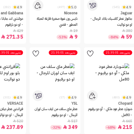
4.9
5.0
4.9
(282)
(497)
(545)
e and Gabbana
Niceone
Jaguar
جاغوار عطر كلاسيك بلاك للرجال -
نايس ون عبوة صغيرة فارغة لتعبئة
دولتشي اند جابانا 
او دو تواليت
العطور - فضي
- او دو بارفيوم
429
19
380



271.35
9
59



-53%
-84%
ينتهي بعد
21:35:01
ينتهي بعد
21:35:01
ينتهي بعد
:35:01
4.9
4.9
4.9
(301)
(57)
(480)
VERSACE
YSL
Chopard
شوبارد عطر عود ملكي - أو دو برفيوم
عطر ماي سلف من ايف سان لوران
فرزاتشي عطر ديلان ب
- 80مل
للرجال - او دو برفيوم
للرجال - او دو توال
520
517
665



237.89
349
215



-32%
-68%