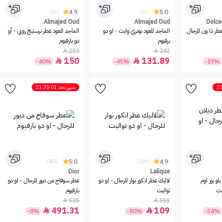
4.9
5.0
(28)
(62)
Almajed Oud
Almajed Oud
Dolc
عطر ذا ون للرجال
الماجد للعود بودري وايت - او دو
الماجد للعود عطر برستيج روبي - أو
برفيوم
دو بارفيوم
250
242


150
131.89


-40%
-45%
-37%
21
ينتهي بعد
21:35:01
5.0
4.9
(385)
(228)
Dior
Lalique
لو بور اوم
لاليك عطر انكور نوار للرجال - او دو
عطر سوفاج من ديور للرجال - او دو
يت
تواليت
بارفيوم
535
558


491.31
109


-8%
-80%
-54%