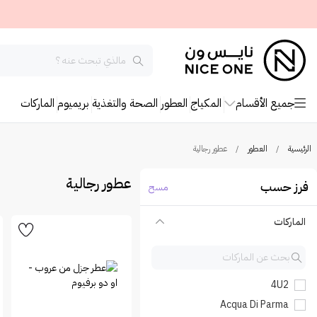
جميع الأقسام
المكياج
العطور
الصحة والتغذية
بريميوم
الماركات
الرئيسية
/
العطور
/
عطور رجالية
عطور رجالية
فرز حسب
مسح
الماركات
4U2
Acqua Di Parma