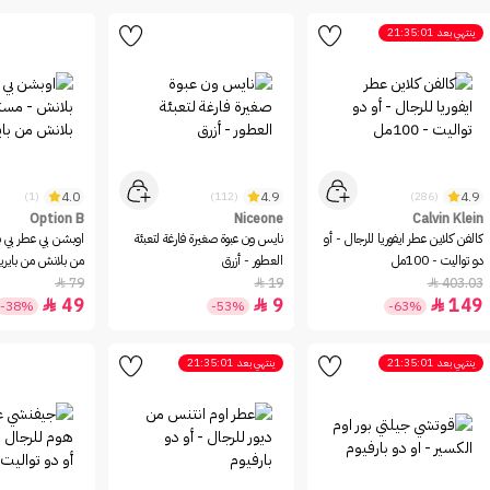
ينتهي بعد
21:35:01
4.0
4.9
4.9
(1)
(112)
(286)
Option B
Niceone
Calvin Klein
كالفن كلاين عطر ايفوريا للرجال - أو
نايس ون عبوة صغيرة فارغة لتعبئة
اوبشن بي عطر بي 
دو تواليت - 100مل
العطور - أزرق
من بلانش من بايري
79
19
403.03



49
9
149



-38%
-53%
-63%
ينتهي بعد
21:35:01
ينتهي بعد
21:35:01