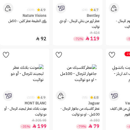
4.9
4.7
(309)
(24)
Nature Visions
Bentley
م للرجال -
عطر آزور من بنتلي للرجال - أو دي
رؤى الطبيعة عطر كلين - 50مل
تواليت
424

92
119


-72%
-
21
4.9
4.8
(133)
(55)
MONT BLANC
Jaguar
Va
لي من فان كليف
عطر كلاسيك من جاغوار للرجال -
مونت بلانك عطر ليجيند للرجال - أو
فيوم
100مل - او دو تواليت
دو تواليت
305.98
380


199
79


-35%
-79%
-