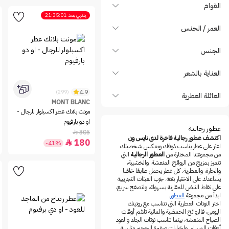
Bentley
القوام
ينتهي بعد
21:35:01
Berdoues
العمر / الجنس
Beverly Hills Polo Club
Boadicea The Victorious
الجنس
BOUCHERON
العناية بالشعر
Brioni
BURBERRY
4.9
(299)
العائلة العطرية
MONT BLANC
Bvlgari
مونت بلانك عطر اكسبلولر للرجال -
Byredo
او دو بارفيوم
عطور رجالية
305

Cacharel
اكتشف عطور رجالية فاخرة لدى نايس ون
180

-41%
اعثر على عطر يناسب ذوقك ويعكس شخصيتك
Calvin Klein
من مجموعتنا المختارة من
العطور الرجالية
التي
Carner Barcelona
تتميز بمزيج من الروائح المنعشة، والخشبية،
والحارة، والعطرية. كل عطر يحمل طابعًا خاصًا
Carolina Herrera
يساعدك على الاختيار بثقة. جرّب العينات التجريبية
على نقاط النبض للمقارنة بسهولة، ولتصفح سريع،
Caron
ابدأ من مجموعة
العطور
.
اختر النوتات العطرية التي تتناسب مع روتينك
cartier
اليومي، فالروائح الحمضية والمائية تلائم أوقات
Carven
الصباح المنعشة، بينما تناسب نوتات الجلد والعود
أوقات المساء. ولخيارات صغيرة الحجم مناسبة