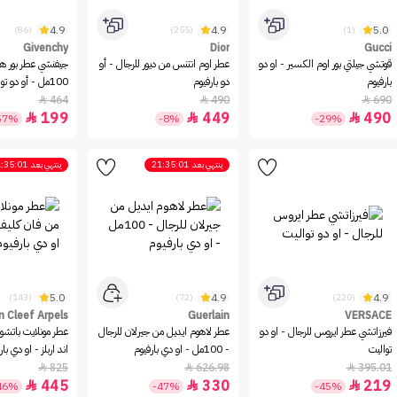
4.9
4.9
5.0
(86)
(255)
(1)
Givenchy
Dior
Gucci
قوتشي جيلتي بور اوم الكسير - او دو
عطر اوم انتنس من ديور للرجال - أو
جيفنشي عطر بور هو
بارفيوم
دو بارفيوم
100مل - أو دو تواليت
464
490
690



199
449
490



57%
-8%
-29%
ينتهي بعد
21:35:01
ينتهي بعد
:35:01
5.0
4.9
4.9
(143)
(72)
(220)
n Cleef Arpels
Guerlain
VERSACE
فيرزاتشي عطر ايروس للرجال - او دو
عطر لاهوم ايديل من جيرلان للرجال
عطر مونلايت باتشو
تواليت
- 100مل - او دي بارفيوم
اند اربلز - او دي بار
825
626.98
395.01



445
330
219



46%
-47%
-45%