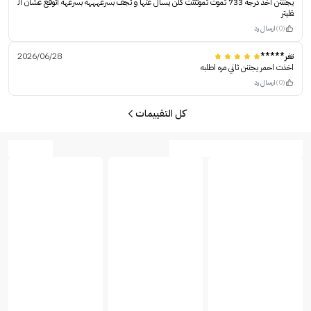
يجنننن اخذ درجه 733 تموت تموتتتت كلن يسال عنها و تجف بسرعهههه بسرعهه اتوقع عشان ال
قليتر
(0)
ارسال رد
تغر*****
2026/06/28
اخذت احمر يجننن ثاني مره اطلبه
(0)
ارسال رد
كل التقييمات