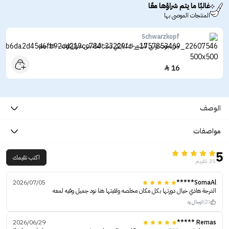
غالبًا ما يتم شراؤها معًا
المنتجات الموصى بها
Schwarzkopf
جل جوت تو بي للشعر السبايكي ضد الماء من شوارزكوف - 35 جم
16

الوصف
مواصفات
5
اكتب تقيمك
35 تقييم
2026/07/05
SomaAl*****
الدرجة هاذي خيال دورتها بكل مكان مخلصه ولقيتها هنا نود جميل وفيه لمعه
(2)
ارسال رد
2026/06/29
Remas *****