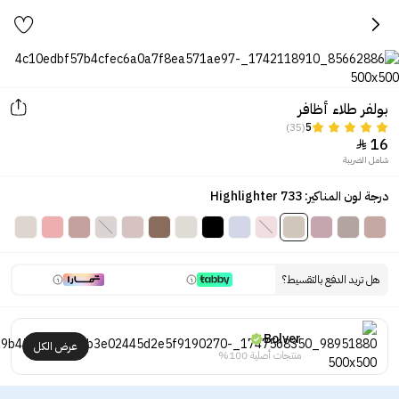
بولفر طلاء أظافر
(35)
5
16

شامل الضريبة
درجة لون المناكير: Highlighter 733
هل تريد الدفع بالتقسيط؟
Bolver
عرض الكل
منتجات أصلية 100%