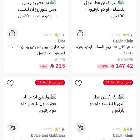
5.0
4.9
(109)
(1513)
Dior
Calvin Klein
كالفن كلاين عطر بيوتي للنساء - او دو بارفيوم
ديور عطر رولر بيرل مس ديور روز ان للنساء -
- 100مل
او دو تواليت - 20مل
235
564.98


215
147.42


-9%
-74%
ينتهي بعد
01:56:15
ينتهي بعد
01:56:15
4.9
4.9
(282)
(748)
Dolce and Gabbana
Calvin Klein