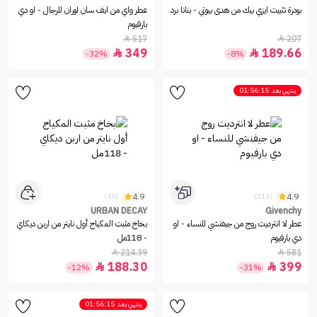
بودرة تثبيت ايزي بيك من هدى بيوتي - بنانا برد
عطر واي من ايف سان لوران للرجال - او دي
بارفيوم
517
207


349
189.66


-32%
-8%
ينتهي بعد
01:56:15
4.9
4.9
(45)
(213)
URBAN DECAY
Givenchy
عطر لا انترديت روج من جيفنشي للنساء - او
بخاخ مثبت المكياج أول نايتر من اربن ديكاي
دي بارفيوم
- 118مل
214.39
581


188.30
399


-12%
-31%
ينتهي بعد
01:56:15