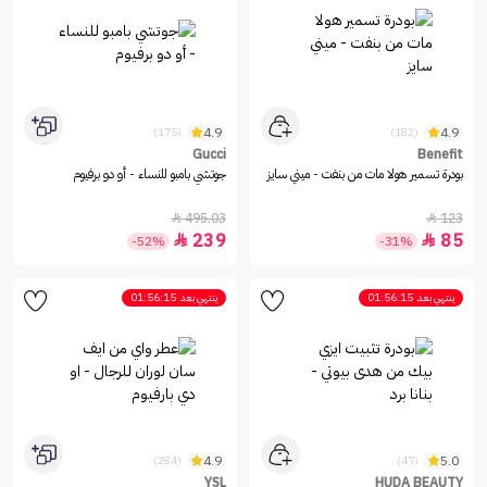
4.9
4.9
(175)
(182)
Gucci
Benefit
بودرة تسمير هولا مات من بنفت - ميني سايز
جوتشي بامبو للنساء - أو دو برفيوم
495.03
123


239
85


-52%
-31%
ينتهي بعد
01:56:15
ينتهي بعد
01:56:15
4.9
5.0
(284)
(47)
YSL
HUDA BEAUTY