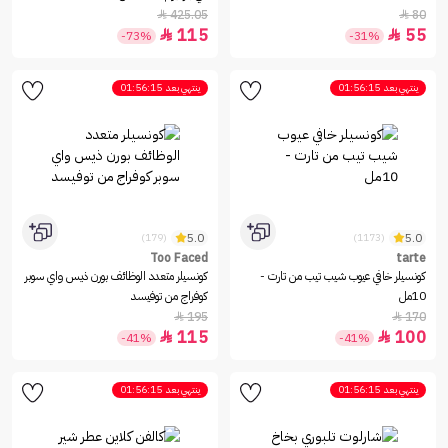
425.05
80


115
55


-73%
-31%
ينتهي بعد
01:56:15
ينتهي بعد
01:56:15
5.0
5.0
(179)
(1173)
Too Faced
tarte
كونسيلر خافي عيوب شيب تيب من تارت -
كونسيلر متعدد الوظائف بورن ذيس واي سوبر
10مل
كوفراج من توفيسد
195
170


115
100


-41%
-41%
ينتهي بعد
01:56:15
ينتهي بعد
01:56:15