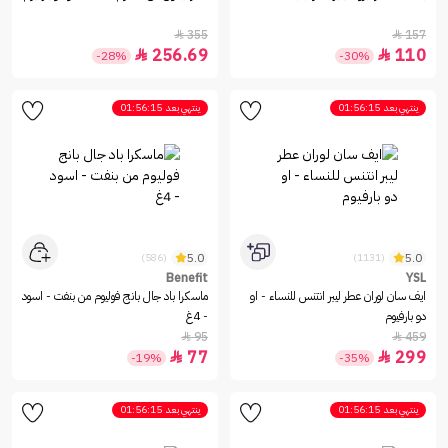
355
157


256.69
110


-28%
-30%
ينتهي بعد
01:56:15
ينتهي بعد
01:56:15
5.0
5.0
(586)
(1131)
Benefit
YSL
ايف سان لوران عطر ليبر انتنس للنساء - او
ماسكرا باد جال بانج فوليوم من بنفت - اسود
دو بارفيوم
- 4غ
95
459


77
299


-19%
-35%
ينتهي بعد
01:56:15
ينتهي بعد
01:56:15