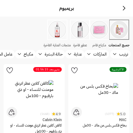
بريميوم
جميع المنتجات
مكياج فاخر
عطور فاخرة
منتجات العناية الفاخرة
ترتيب
الماركات
عناية
حالة البشرة
مكياج
عامل ال
الأكثر شهرة
ينتهي بعد
01:56:15
4.9
5.0
(1668)
(1077)
Calvin Klein
MAC
بخاخ فكس بلس من ماك - 30مل
كالفن كلاين عطر اترنتي مومنت للنساء - او
دي بارفيوم - 100مل