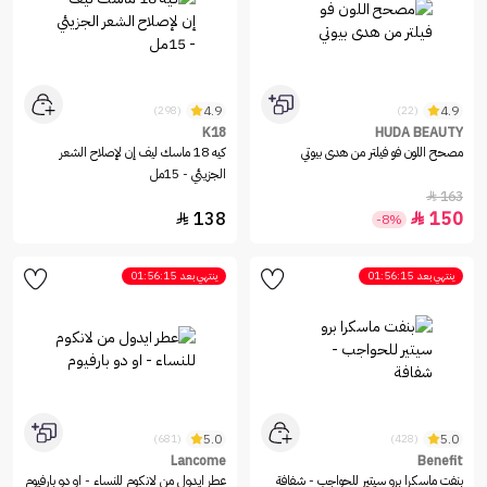
4.9
4.9
(298)
(22)
K18
HUDA BEAUTY
مصحح اللون فو فيلتر من هدى بيوتي
كيه 18 ماسك ليف إن لإصلاح الشعر
الجزيئي - 15مل
163

138
150


-8%
ينتهي بعد
01:56:15
ينتهي بعد
01:56:15
5.0
5.0
(681)
(428)
Lancome
Benefit
بنفت ماسكرا برو سيتير للحواجب - شفافة
عطر ايدول من لانكوم للنساء - او دو بارفيوم