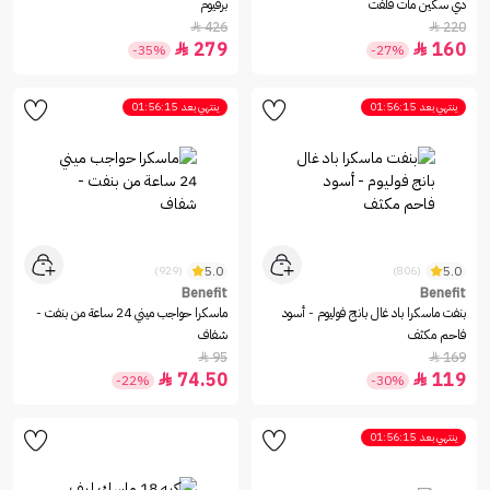
دي سكين مات فلفت
برفيوم
426
220


279
160


-35%
-27%
ينتهي بعد
01:56:15
ينتهي بعد
01:56:15
5.0
5.0
(929)
(806)
Benefit
Benefit
بنفت ماسكرا باد غال بانج فوليوم - أسود
ماسكرا حواجب ميني 24 ساعة من بنفت -
فاحم مكثف
شفاف
95
169


74.50
119


-22%
-30%
ينتهي بعد
01:56:15