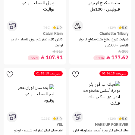
4.9
5.0
(930)
(129)
Calvin Klein
Charlotte Tilbury
شارلوت تلبوري بخاخ مثبت مكياج اير برش
كالفن كلاين عطر شير بيوتي للنساء - او دو
فلوليس - 100مل
تواليت
315
200


107.91
177.62


-66%
-11%
ينتهي بعد
01:56:15
ينتهي بعد
01:56:15
5.0
5.0
(1226)
(620)
YSL
MAKE UP FOR EVER
ميك اب فور ايفر بودرة أساس مضغوطة اتش
ايف سان لوران عطر ليبر للنساء - او دو