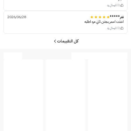
(0)
ارسال رد
تغر*****
2026/06/28
اخذت احمر يجننن ثاني مره اطلبه
(0)
ارسال رد
كل التقييمات