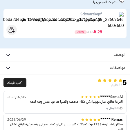
المنتجات الموصى بها
Schwarzkopf
جل جوت تو بي للشعر السبايكي ضد الماء من شوارزكوف - 35 جم
28

-39%

46
الوصف
مواصفات
5
اكتب تقيمك
35 تقييم
2026/07/05
SomaAl*****
الدرجة هاذي خيال دورتها بكل مكان مخلصه ولقيتها هنا نود جميل وفيه لمعه
(2)
ارسال رد
2026/06/29
Remas *****
يجنننن اخذ درجه 733 تموت تموتتتت كلن يسال عنها و تجف بسرعهههه بسرعهه اتوقع عشان ال
قليتر