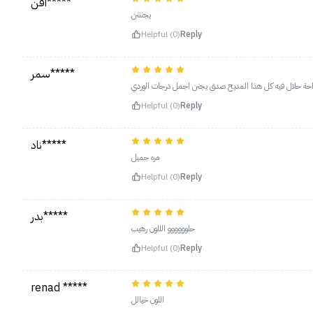
افن*****
يجنننن
Helpful (0)
Reply
سمر*****
احة حلال فيه كل هذا المديح صدق يجنن اجمل درجات الوردي
Helpful (0)
Reply
ناد*****
مره جميل
Helpful (0)
Reply
بدر*****
حلوووووو الللون رهيب
Helpful (0)
Reply
renad *****
اللون خيالل