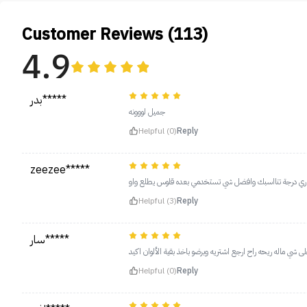
Customer Reviews (113)
4.9
بدر*****
جميل لووونه
Helpful (0)
Reply
zeezee*****
ختاري درجة تنااسبك وافضل شي تستخدمي بعده قلوس يطلع واو
Helpful (3)
Reply
سار*****
ى شي ماله ريحه راح ارجع اشتريه وبرضو باخذ بقية الألوان اكيد
Helpful (0)
Reply