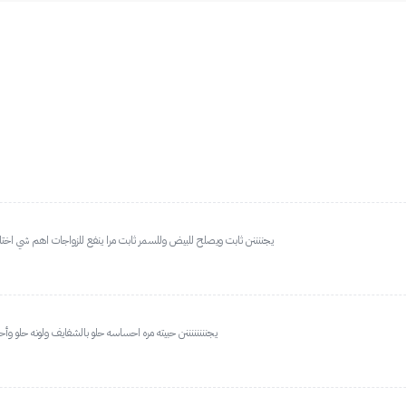
يجننننن ثابت ويصلح للبيض وللسمر ثابت مرا ينفع للزواجات اهم شي ا
يجننننننننن حبيته مره احساسه حلو بالشفايف ولونه حلو وأحل