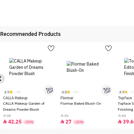
Recommended Products
4.9
4.8
4.9
(48)
(56)
(1
CALLA Makeup
Flormar
Topface
CALLA Makeup Garden of
Flormar Baked Blush-On
Topface S
Dreams Powder Blush
Finishing
65
36
66



42.25
27
39.6



-35%
-25%