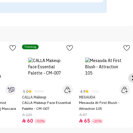
Trending
5.0
4.9
(8400)
(121)
CALLA Makeup
MESAUDA
nist
CALLA Makeup Face Essential
Mesauda At First Blush -
ng Mascara
Palette - CM-007
Attraction 105
120
87


60
65


-50%
-25%