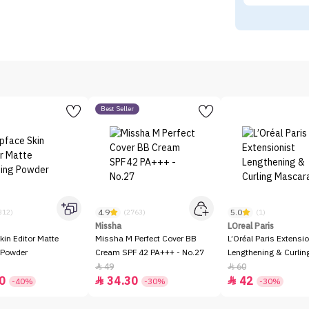
Best Seller
4.9
5.0
312)
(2763)
(1)
Missha
LOreal Paris
kin Editor Matte
Missha M Perfect Cover BB
L’Oréal Paris Extensio
 Powder
Cream SPF 42 PA+++ - No.27
Lengthening & Curli
49
60


0
34.30
42


-40%
-30%
-30%