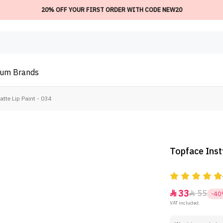
20% OFF YOUR FIRST ORDER WITH CODE NEW20
ium
Brands
tte Lip Paint - 034
Topface Inst
33
55


-4
VAT included.