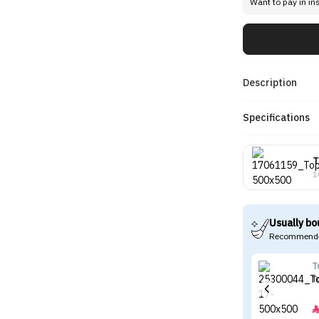
Want to pay in in
Description
Specifications
T
1
Usually bo
Recommende
T
T