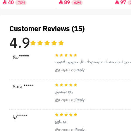
40
89
97



-70%
-62%
-
Customer Reviews (15)
4.9
طلا*****
صحين الصباح خشمك نظاره خدودك نظاره خذوووووه لاتفوتونه
Helpful (1)
Reply
Sara *****
رائع مرة عجبني
Helpful (0)
Reply
تها*****
مره حلووو
Helpful (0)
Reply