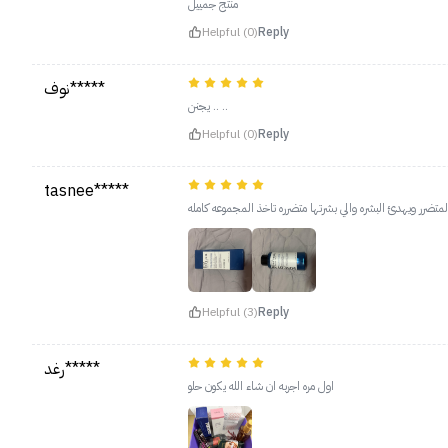
منتج جمييل
Helpful (0)
Reply
نوف*****
يجنن .. ..
Helpful (0)
Reply
tasnee*****
لمتضرر ويهدئ البشره والي بشرتها متضرره تاخذ المجموعه كامله
Helpful (3)
Reply
رغد*****
اول مره اجربه ان شاء الله يكون حلو