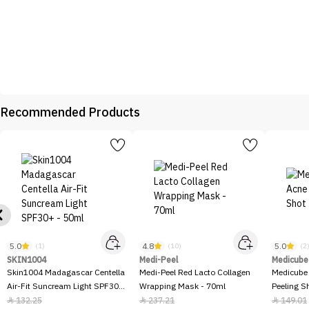
Recommended Products
5.0
4.8
5.0
(1)
(10)
(2
SKIN1004
Medi-Peel
Medicube
Skin1004 Madagascar Centella
Medi-Peel Red Lacto Collagen
Medicube
Air-Fit Suncream Light SPF30+
Wrapping Mask - 70ml
Peeling S
- 50ml
132.25
237.21
149.01


