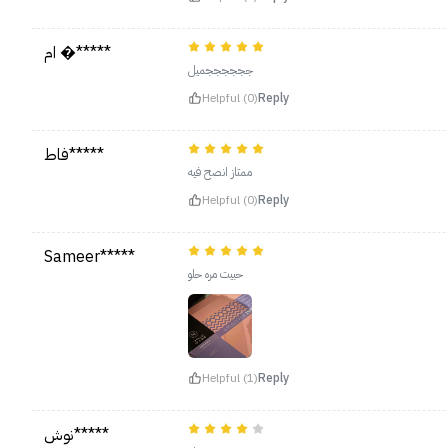
ام �*****
ججججججميل
Helpful (0)
Reply
فاط*****
ممتاز انصح فيه
Helpful (0)
Reply
Sameer*****
حبيت مره حلو
Helpful (1)
Reply
نوش*****