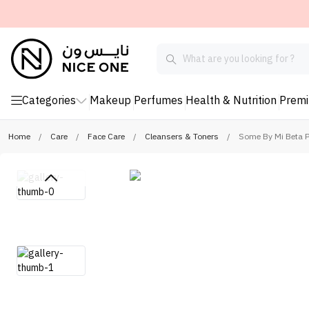
Categories
Makeup
Perfumes
Health & Nutrition
Prem
Home
/
Care
/
Face Care
/
Cleansers & Toners
/
Some By Mi Beta P