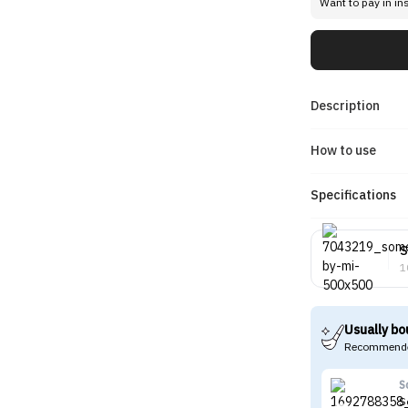
Want to pay in in
Description
How to use
Specifications
S
1
Usually bo
Recommende
S
S