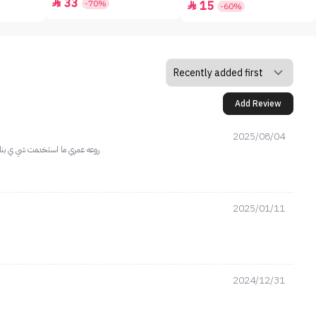
33

-70%
15

-60%
Add Review
2025/08/04
روعه عمري ما استخدمت شي ي بنات
2025/01/11
2024/12/31