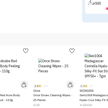
4.8
5.0
)
(13)
(3)
Once
SKIN1004
 Red Acne Body
Once Shoes Cleaning Wipes -
Skin1004 Madagascar
hot - 110g
25 Pieces
Hyalu-Cica Silky-Fit 
SPF50+ - 7gm
35
103.50

