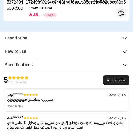
Some By Mi AHA-BHA-PHA 30Days Miracle Acne Clear
Foam - 100ml
48


86
-44%
Description
How to use
Specifications
5
Add Review
441 reviews
وصا*****
2025/12/18
احببههههه يعطييييييي قلووووووووووي
(2)
Reply
هند*****
2025/12/16
يجنن وخفيف مررررررره ما يطلع حبوب ويعالج إذا في حبوب مرررررره خيالي ويطول أنا يجلس عندي
خمس شهور وانا كل يوم ارطب فيه نقطه تكفي كنه مويا يجنن