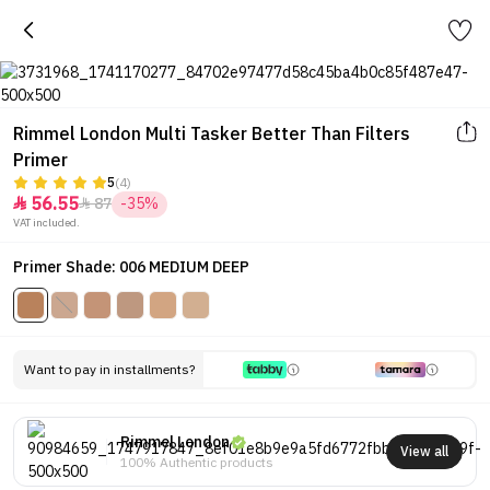
Rimmel London Multi Tasker Better Than Filters
Primer
5
(4)
56.55
87
-35%


VAT included.
Primer Shade: 006 MEDIUM DEEP
Want to pay in installments?
Rimmel London
View all
100% Authentic products