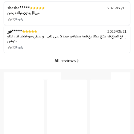
shosho*****
2025/06/13
خيييالل بدون مبالغه يجنن
(3)
Reply
فوز*****
2025/05/31
رااائع انصح فيه منتج ممتاز مع قيمة معقولة و جودة لا يعلى عليها ..و يعطي جلو خفيف قبل الفاو
نديشن
(3)
Reply
All reviews