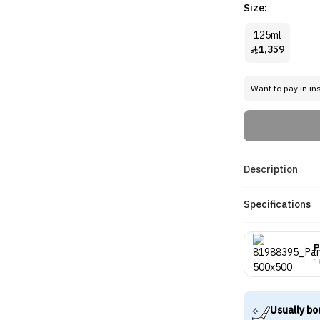
Size:
125ml
1,359

Want to pay in in
Description
Specifications
P
1
Usually bo