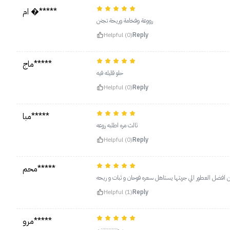
ام �*****
رووعة وفخامة وريحة تجنن
Helpful (0)
Reply
ماج*****
حلو قليله فيه
Helpful (0)
Reply
مبا*****
ثالث مره اطلبه روعه
Helpful (0)
Reply
محم*****
من افضل العطور الي جربتها يستاهل سعره فوحان و ثبات و ري
Helpful (1)
Reply
مرو*****