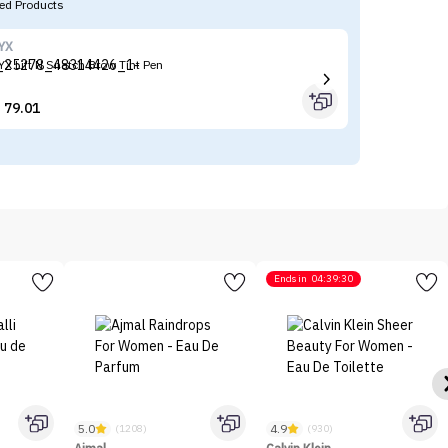
d Products
YX
CA
YX Lift N Snatch Brow Tint Pen
CA
79.01


Ends in
04:39:30
5.0
4.9
(1208)
(930)