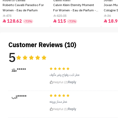
Roberto Cavalli
Calvin Klein
Jovan
Roberto Cavalli Paradiso For
Calvin Klein Eternity Moment
Jovan Mu
Women - Eau de Parfum
For Women - Eau de Parfum -
Cologne 
100ml
475
425.05
36



128.62
115
18.9



-73%
-73%
Customer Reviews (10)
5
طلا*****
عطر ثابت وفواح وغير مألوف
Helpful (2)
Reply
الب*****
عطر ممتاز وروعه
Helpful (1)
Reply