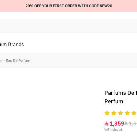
20% OFF YOUR FIRST ORDER WITH CODE NEW20
ium
Brands
n - Eau De Perfum
Parfums De 
Perfum
1,359
1,5


VAT included.