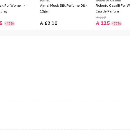
Ajmal
Roberto Cavalli
sk For Women -
Ajmal Musk Silk Perfume Oil -
Roberto Cavalli For 
Spray
12gm
Eau de Parfum
550

5
62.10
125


-47%
-77%