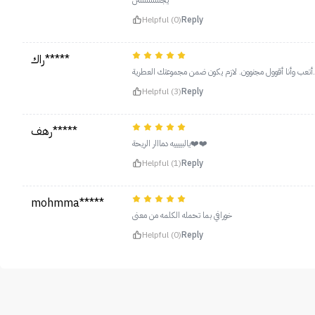
يجنننننننننننن
Helpful (0)
Reply
راك*****
أتعب وأنا أقوول مجنوون. لازم يكون ضمن مجموعتك العطرية.
Helpful (3)
Reply
رهف*****
يالبييييه دمااار الريحة❤️❤️
Helpful (1)
Reply
mohmma*****
خورافي بما تحمله الكلمه من معنى
Helpful (0)
Reply