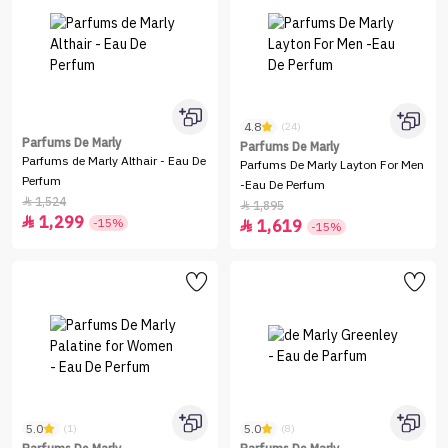
4.8
(24)
Parfums De Marly
Parfums De Marly
Parfums de Marly Althair - Eau De
Parfums De Marly Layton For Men
Perfum
-Eau De Perfum
1,524

1,895

1,299

-15%
1,619

-15%
5.0
5.0
(1)
(8)