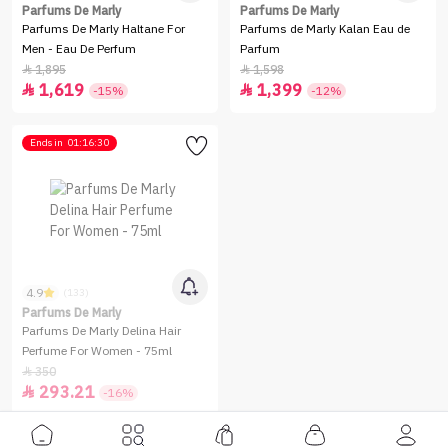
Parfums De Marly
Parfums De Marly
Parfums De Marly Haltane For
Parfums de Marly Kalan Eau de
Men - Eau De Perfum
Parfum
1,895
1,598


1,619
1,399


-15%
-12%
Ends in
01:16:30
4.9
(133)
Parfums De Marly
Parfums De Marly Delina Hair
Perfume For Women - 75ml
350

293.21

-16%