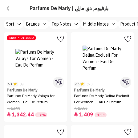
Parfums De Marly | بارفيومز دي مارلي
Sort
Brands
Top Notes
Middle Notes
Product 
Ends in
01:16:30
5.0
4.9
(4)
(58)
Parfums De Marly
Parfums De Marly
Parfums De Marly Valaya for
Parfums De Marly Delina Exclusif
Women - Eau De Perfum
For Women - Eau De Perfum
1,598
1,653


1,342.44
1,409


-16%
-15%