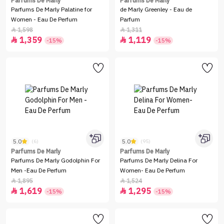
Parfums De Marly
Parfums De Marly
Parfums De Marly Palatine for
de Marly Greenley - Eau de
Women - Eau De Perfum
Parfum
1,598
1,311


1,359
1,119


-15%
-15%
5.0
5.0
(6)
(95)
Parfums De Marly
Parfums De Marly
Parfums De Marly Godolphin For
Parfums De Marly Delina For
Men -Eau De Perfum
Women- Eau De Perfum
1,895
1,524


1,619
1,295


-15%
-15%