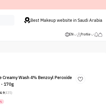
Best Makeup website in Saudi Arabia
EN
Profile
e Creamy Wash 4% Benzoyl Peroxide
l - 170g
4.9
(435)
3%