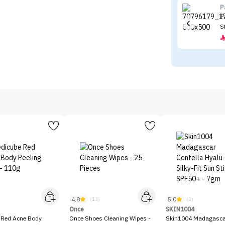
P
P
S
4.8
5.0
)
(13)
(3)
Once
SKIN1004
 Red Acne Body
Once Shoes Cleaning Wipes -
Skin1004 Madagascar