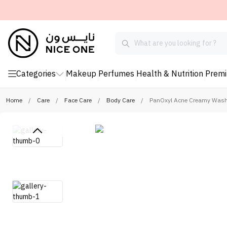
Categories
Makeup
Perfumes
Health & Nutrition
Prem
Home
/
Care
/
Face Care
/
Body Care
/
PanOxyl Acne Creamy Wash 