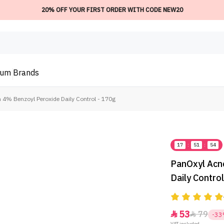
20% OFF YOUR FIRST ORDER WITH CODE NEW20
ium
Brands
4% Benzoyl Peroxide Daily Control - 170g
17
:
51
:
54
PanOxyl Acn
Daily Contro
53
79


-3
VAT included.