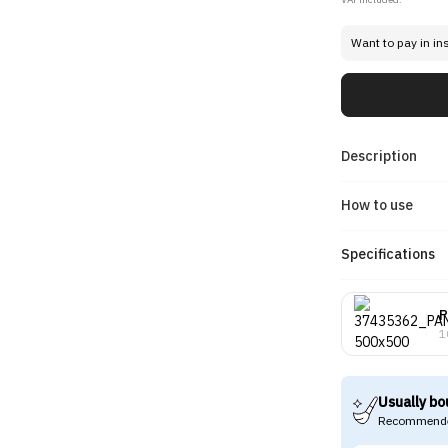
Want to pay in in
Description
How to use
Specifications
P
1
Usually bo
Recommende