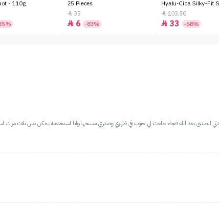
hot - 110g
25 Pieces
Hyalu-Cica Silky-Fit 
SPF50+ - 7gm
35
103.50


6
33


35%
-83%
-68%
ي الصدق بعد الله فجاء طلعت لي حبوب في ظهري وصدري مسحها وانا استخدمته يمكن بس ثلاث مرات استخدم