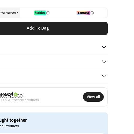
stallments?
Add To Bag
anOxyl
View all
00% Authentic products
ught together
d Products