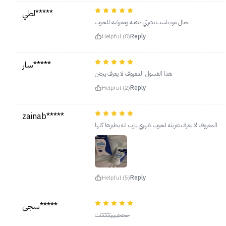
لطي*****
خيال مره ناسب بشرتي دهنيه ومعرضه للحبوب
Helpful (0)
Reply
سار*****
هذا الغسول المعروف لا يعرف يجنن
Helpful (2)
Reply
zainab*****
المعروف لا يعرف شريته لحبوب ظهري يارب انه يطيرها كلها
Helpful (5)
Reply
سجى*****
حححببببيتتتتتتتت