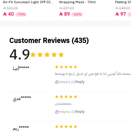
Air-Fit Suncream Light SPF30+
Wrapping Mask - 70ml
Peeling S
- 50ml
132.25
237.21
149.01



40
89
97



-70%
-62%
-
Customer Reviews (435)
4.9
أصا*****
ه غالباً لوجهي اذا ما نفع معي اي غسول ارجع له ويبعدها
Helpful (0)
Reply
غدي*****
يجججنننننننن
Helpful (0)
Reply
ريم*****