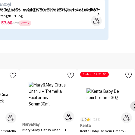
anOxyl
St
anOxyl Acne Foaming Wash 10% Benzoyl Peroxide Maximum
St
trength - 156g
57.60



79
-27%
Ends in
17:51:54
4.9
(135)
Mary&May
Kenta
Mary&May Citrus Unshiu +
 Centella
Kenta Baby De soin Cream -