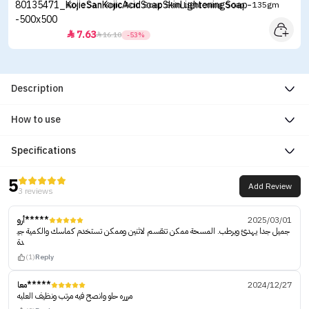
Kojie San Kojic Acid Soap Skin Lightening Soap - 135gm
7.63


16.10
-53%
Description
How to use
Specifications
5
Add Review
3 reviews
أرو*****
2025/03/01
جميل جدا يهدئ ويرطب. المسحة ممكن تنقسم لاثنين وممكن تستخدم كماسك والكمية جي
دة
(1)
Reply
معا*****
2024/12/27
مررره حلو وانصح فيه مرتب ونظيف العلبه