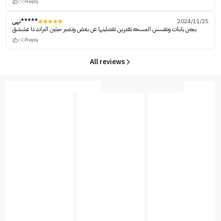
(0)
Reply
نهى*****
2024/11/25
يجنن يابنات ونفسس المسحه تقدرين تفصلينها عن بعض وتصير حبتين البراند ذا عششق
(4)
Reply
All reviews