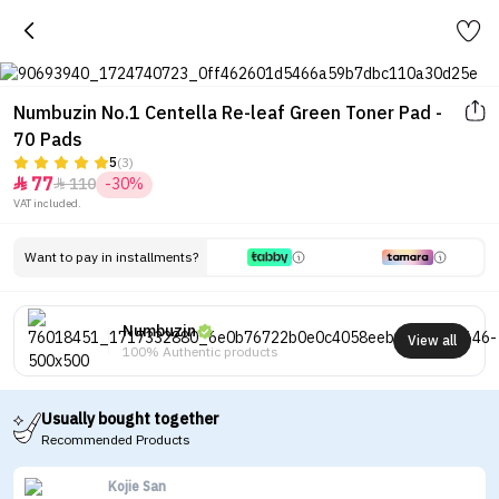
Numbuzin No.1 Centella Re-leaf Green Toner Pad -
70 Pads
5
(3)
77
110
-30%


VAT included.
Want to pay in installments?
Numbuzin
View all
100% Authentic products
Usually bought together
Recommended Products
Kojie San